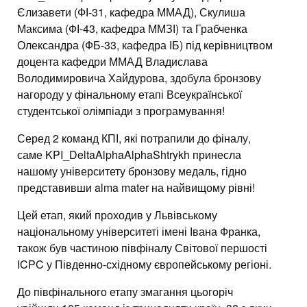
Єлизавети (ФІ-31, кафедра ММАД), Скулиша
Максима (ФІ-43, кафедра ММЗІ) та Грабченка
Олександра (ФБ-33, кафедра ІБ) під керівництвом
доцента кафедри ММАД Владислава
Володимировича Хайдурова, здобула бронзову
нагороду у фінальному етапі Всеукраїнської
студентської олімпіади з програмування!
Серед 2 команд КПІ, які потрапили до фіналу,
саме KPI_DeltaAlphaAlphaShtrykh принесла
нашому університету бронзову медаль, гідно
представивши alma mater на найвищому рівні!
Цей етап, який проходив у Львівському
національному університеті імені Івана Франка,
також був частиною півфіналу Світової першості
ICPC у Південно-східному європейському регіоні.
До півфінального етапу змагання цьогоріч