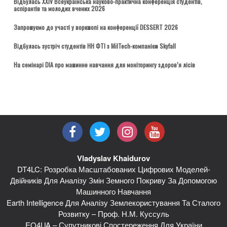
Відбулась ХХІV Всеукраїнська науково-практична конференція студентів,
аспірантів та молодих вчених 2026
Запрошуємо до участі у воркшопі на конференції DESSERT 2026
Відбулась зустріч студентів НН ФТІ з MilTech-компанією Skyfall
На семінарі DIA про машинне навчання для моніторингу здоров’я лісів
Vladyslav Khaidurov
DT4LC: Розробка Масштабованих Цифрових Моделей-
Двійників Для Аналізу Змін Земного Покриву За Допомогою
Машинного Навчання
Earth Intelligence Для Аналізу Землекористування Та Сталого
Розвитку – Проф. Н.М. Куссуль
EO4UA – Супутникові Спостереження Для України