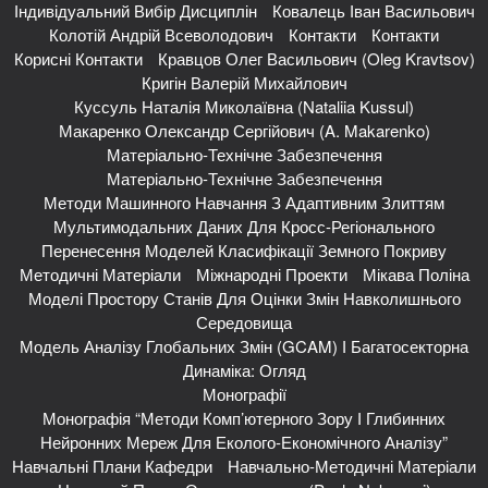
Індивідуальний Вибір Дисциплін
Ковалець Іван Васильович
Колотій Андрій Всеволодович
Контакти
Контакти
Корисні Контакти
Кравцов Олег Васильович (Oleg Kravtsov)
Кригін Валерій Михайлович
Куссуль Наталія Миколаївна (Nataliia Kussul)
Макаренко Олександр Сергійович (A. Makarenko)
Матеріально-Технічне Забезпечення
Матеріально-Технічне Забезпечення
Методи Машинного Навчання З Адаптивним Злиттям
Мультимодальних Даних Для Кросс-Регіонального
Перенесення Моделей Класифікації Земного Покриву
Методичні Матеріали
Міжнародні Проекти
Мікава Поліна
Моделі Простору Станів Для Оцінки Змін Навколишнього
Середовища
Модель Аналізу Глобальних Змін (GCAM) І Багатосекторна
Динаміка: Огляд
Монографії
Монографія “Методи Комп’ютерного Зору І Глибинних
Нейронних Мереж Для Еколого-Економічного Аналізу”
Навчальні Плани Кафедри
Навчально-Методичні Матеріали