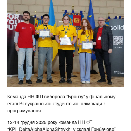
Команда НН ФТІ виборола “Бронзу” у фінальному
етапі Всеукраїнської студентської олімпіади з
програмування
12-14 грудня 2025 року команда НН ФТІ
“KPI_DeltaAlphaAlphaShtrykh” у складі Грибачової