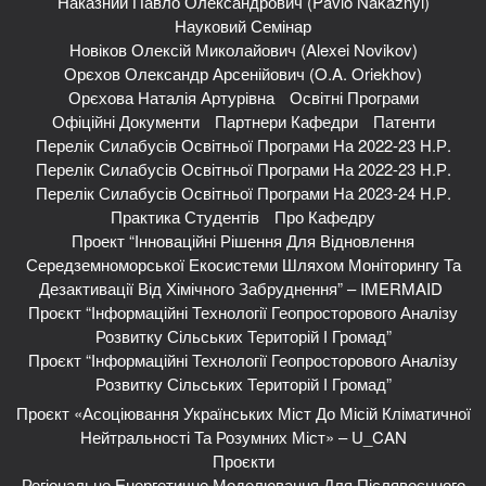
Наказний Павло Олександрович (Pavlo Nakaznyi)
Науковий Семінар
Новіков Олексій Миколайович (Alexei Novikov)
Орєхов Олександр Арсенійович (O.A. Oriekhov)
Орєхова Наталія Артурівна
Освітні Програми
Офіційні Документи
Партнери Кафедри
Патенти
Перелік Силабусів Освітньої Програми На 2022-23 Н.р.
Перелік Силабусів Освітньої Програми На 2022-23 Н.р.
Перелік Силабусів Освітньої Програми На 2023-24 Н.р.
Практика Студентів
Про Кафедру
Проект “Інноваційні Рішення Для Відновлення
Середземноморської Екосистеми Шляхом Моніторингу Та
Дезактивації Від Хімічного Забруднення” – IMERMAID
Проєкт “Інформаційні Технології Геопросторового Аналізу
Розвитку Сільських Територій І Громад”
Проєкт “Інформаційні Технології Геопросторового Аналізу
Розвитку Сільських Територій І Громад”
Проєкт «Асоціювання Українських Міст До Місій Кліматичної
Нейтральності Та Розумних Міст» – U_CAN
Проєкти
Регіональне Енергетичне Моделювання Для Післявоєнного