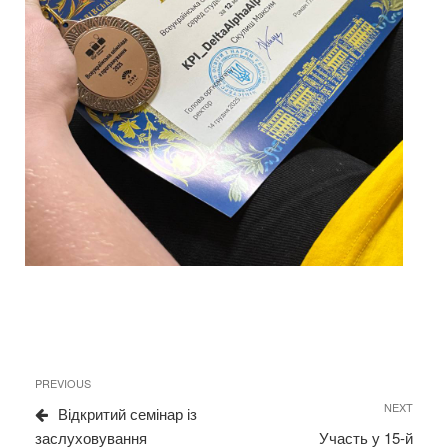
Навігація
Previous
PREVIOUS
записів
Post
Next
NEXT
Відкритий семінар із
Post
заслуховування
Участь у 15-й