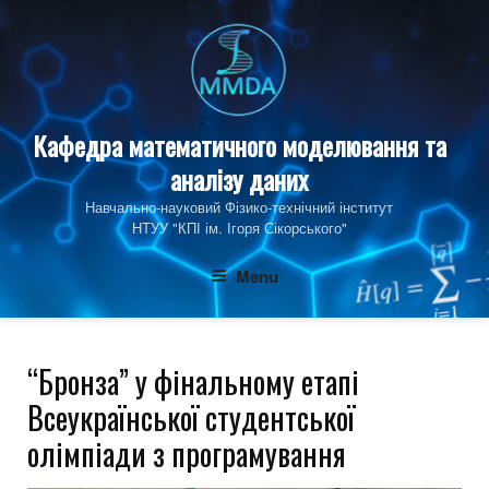
Skip
to
content
Кафедра математичного моделювання та
аналізу даних
Навчально-науковий Фізико‑технічний інститут
НТУУ "КПІ ім. Ігоря Сікорського"
Menu
“Бронза” у фінальному етапі
Всеукраїнської студентської
олімпіади з програмування