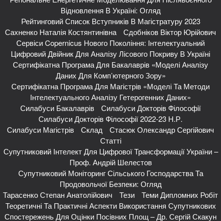
Відновлення В Україні: Огляд
Рейтинговий Список Вступників В Магістратуру 2023
Сахненко Наталія Костянтинівна
Сдобніков Віктор Юрійович
Сервіси Copernicus Нового Покоління: Інтелектуальний
Цифровий Двійник Для Аналізу Лісового Покриву В Україні
Сертифікатна Програма Для Бакалаврів «Моделі Аналізу
Даних Для Комп’ютерного Зору»
Сертифікатна Програма Для Магістрів «Моделі Та Методи
Інтелектуального Аналізу Гетерогенних Даних»
Силабуси Бакалаврів
Силабуси Докторів Філософії
Силабуси Докторів Філософії 2022-23 Н.р.
Силабуси Магістрів
Склад
Стасюк Олександр Сергійович
Статті
Супутниковий Інтелект Для Цифрової Трансформації України –
Проф. Андрій Шелестов
Супутниковий Моніторинг Сільського Господарства Та
Продовольчої Безпеки: Огляд
Тарасенко Степан Анатолійович
Тези
Теми Дипломних Робіт
Теоретичні Та Практичні Аспекти Використання Супутникових
Спостережень Для Оцінки Посівних Площ – Др. Сергій Скакун