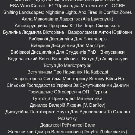
ESA WorldCereal
F1 “Прикладна Математика”
OCRE
Shifting Landscapes: Nighttime Lights And Fires In Conflict Zones
Алла Миколаївна Лавренюк (Alla Lavrenyuk)
Антикорупційна Програма КПІ Ім. Ігоря Сікорського
Булигіна Людмила Вікторівна
Варфоломєєв Антон Юрійович
Вибіркові Дисципліни Для Бакалаврів
Вибіркові Дисципліни Для Магістрів
Вибіркові Дисципліни Для Студентів PhD
Випускники
Водолазський Євген Валерійович
Вступ До Аспірантури
Вступ До Магістратури
Вступникам Про Навчання На Кафедрі
Геопросторова Система Моніторингу Впливу Війни На
Сільське Господарство України За Супутниковими Даними
Громадське Обговорення ОП
Гуртки
Гурток З Прикладної Математики
Данилов Валерій Якович (V. Danilov)
Дискусійна Платформа: Наука Для Відновлення Та Сталого
Розвитку
Додаткові Рейтингові Бали
Железняков Дмитро Валентинович (Dmytro Zhelezniakov)