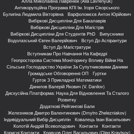
Алла Миколаївна Лавренюк (Alla Lavrenyuk)
Антикорупційна Програма КПІ Ім. Ігоря Сікорського
Булигіна Людмила Вікторівна
Варфоломєєв Антон Юрійович
Вибіркові Дисципліни Для Бакалаврів
Вибіркові Дисципліни Для Магістрів
Вибіркові Дисципліни Для Студентів PhD
Випускники
Водолазський Євген Валерійович
Вступ До Аспірантури
Вступ До Магістратури
Вступникам Про Навчання На Кафедрі
Геопросторова Система Моніторингу Впливу Війни На
Сільське Господарство України За Супутниковими Даними
Громадське Обговорення ОП
Гуртки
Гурток З Прикладної Математики
Данилов Валерій Якович (V. Danilov)
Дискусійна Платформа: Наука Для Відновлення Та Сталого
Розвитку
Додаткові Рейтингові Бали
Железняков Дмитро Валентинович (Dmytro Zhelezniakov)
Індивідуальний Вибір Дисциплін
Ковалець Іван Васильович
Колотій Андрій Всеволодович
Контакти
Контакти
Корисні Контакти
Кравцов Олег Васильович (Oleg Kravtsov)