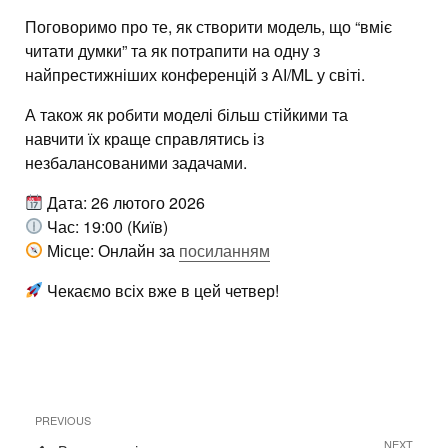
Поговоримо про те, як створити модель, що “вміє
читати думки” та як потрапити на одну з
найпрестижніших конференцій з АІ/ML у світі.
А також як робити моделі більш стійкими та
навчити їх краще справлятись із
незбалансованими задачами.
Дата: 26 лютого 2026
Час: 19:00 (Київ)
Місце: Онлайн за
посиланням
Чекаємо всіх вже в цей четвер!
Навігація
Previous
PREVIOUS
записів
Post
Next
NEXT