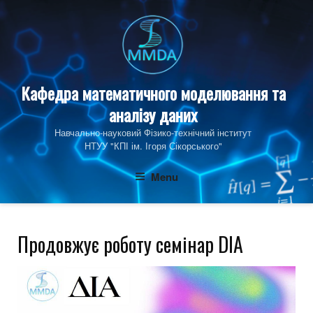
Skip
to
content
Кафедра математичного моделювання та
аналізу даних
Навчально-науковий Фізико‑технічний інститут
НТУУ "КПІ ім. Ігоря Сікорського"
Menu
Продовжує роботу семінар DIA