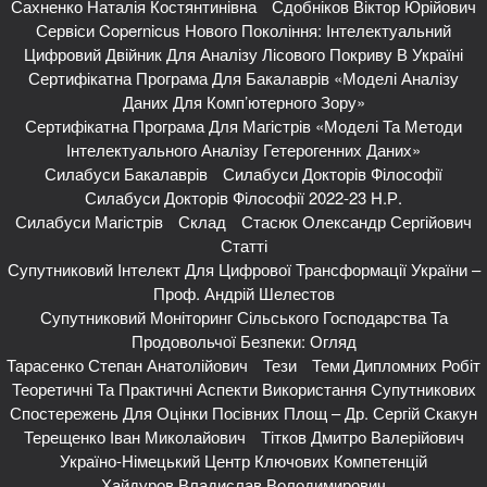
Сахненко Наталія Костянтинівна
Сдобніков Віктор Юрійович
Сервіси Copernicus Нового Покоління: Інтелектуальний
Цифровий Двійник Для Аналізу Лісового Покриву В Україні
Сертифікатна Програма Для Бакалаврів «Моделі Аналізу
Даних Для Комп’ютерного Зору»
Сертифікатна Програма Для Магістрів «Моделі Та Методи
Інтелектуального Аналізу Гетерогенних Даних»
Силабуси Бакалаврів
Силабуси Докторів Філософії
Силабуси Докторів Філософії 2022-23 Н.р.
Силабуси Магістрів
Склад
Стасюк Олександр Сергійович
Статті
Супутниковий Інтелект Для Цифрової Трансформації України –
Проф. Андрій Шелестов
Супутниковий Моніторинг Сільського Господарства Та
Продовольчої Безпеки: Огляд
Тарасенко Степан Анатолійович
Тези
Теми Дипломних Робіт
Теоретичні Та Практичні Аспекти Використання Супутникових
Спостережень Для Оцінки Посівних Площ – Др. Сергій Скакун
Терещенко Іван Миколайович
Тітков Дмитро Валерійович
Україно-Німецький Центр Ключових Компетенцій
Хайдуров Владислав Володимирович