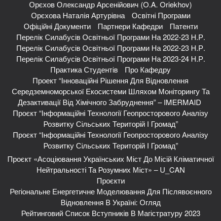
Орєхов Олександр Арсенійович (O.A. Oriekhov)
Орєхова Наталія Артурівна
Освітні Програми
Офіційні Документи
Партнери Кафедри
Патенти
Перелік Силабусів Освітньої Програми На 2022-23 Н.р.
Перелік Силабусів Освітньої Програми На 2022-23 Н.р.
Перелік Силабусів Освітньої Програми На 2023-24 Н.р.
Практика Студентів
Про Кафедру
Проект “Інноваційні Рішення Для Відновлення
Середземноморської Екосистеми Шляхом Моніторингу Та
Дезактивації Від Хімічного Забруднення” – IMERMAID
Проєкт “Інформаційні Технології Геопросторового Аналізу
Розвитку Сільських Територій І Громад”
Проєкт “Інформаційні Технології Геопросторового Аналізу
Розвитку Сільських Територій І Громад”
Проєкт «Асоціювання Українських Міст До Місій Кліматичної
Нейтральності Та Розумних Міст» – U_CAN
Проєкти
Регіональне Енергетичне Моделювання Для Післявоєнного
Відновлення В Україні: Огляд
Рейтинговий Список Вступників В Магістратуру 2023