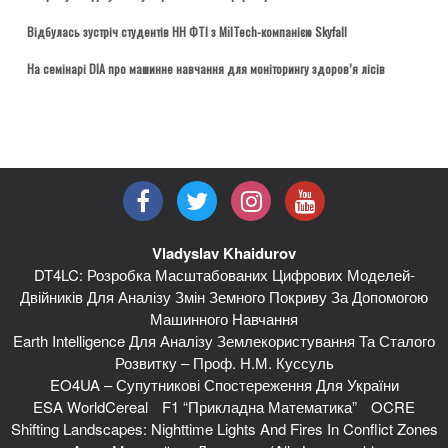
Відбулась зустріч студентів НН ФТІ з MilTech-компанією Skyfall
На семінарі DIA про машинне навчання для моніторингу здоров’я лісів
Vladyslav Khaidurov
DT4LC: Розробка Масштабованих Цифрових Моделей-
Двійників Для Аналізу Змін Земного Покриву За Допомогою
Машинного Навчання
Earth Intelligence Для Аналізу Землекористування Та Сталого
Розвитку – Проф. Н.М. Куссуль
EO4UA – Супутникові Спостереження Для України
ESA WorldCereal
F1 “Прикладна Математика”
OCRE
Shifting Landscapes: Nighttime Lights And Fires In Conflict Zones