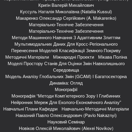
Кригін Валерій Михайлович
Куссуль Наталія Миколаївна (Nataliia Kussul)
Макаренко Олександр Сергійович (A. Makarenko)
Матеріально-Технічне Забезпечення
Матеріально-Технічне Забезпечення
Методи Машинного Навчання З Адаптивним Злиттям
Мультимодальних Даних Для Кросс-Регіонального
Перенесення Моделей Класифікації Земного Покриву
Методичні Матеріали
Міжнародні Проекти
Мікава Поліна
Моделі Простору Станів Для Оцінки Змін Навколишнього
Середовища
Модель Аналізу Глобальних Змін (GCAM) І Багатосекторна
Динаміка: Огляд
Монографії
Монографія “Методи Комп’ютерного Зору І Глибинних
Нейронних Мереж Для Еколого-Економічного Аналізу”
Навчальні Плани Кафедри
Навчально-Методичні Матеріали
Наказний Павло Олександрович (Pavlo Nakaznyi)
Науковий Семінар
Новіков Олексій Миколайович (Alexei Novikov)