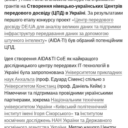
грантів на
Створення німецько-українських Центрів
передового досвіду (ЦПД) в Україні
. За результатами
першого етапу конкурсу проект «
Центр передового
досвіду DE/UA для аналізу великих даних та підтримки
інфраструктур передавання даних за допомогою
штучного інтелекту
» (AIDA-TI) був обраний потенційним
ЦПД.
Ідея створення AIDA&TI CoE як найкращого
дослідницького центру передових ІТ-технологій в
Україні була запропонована
Університетом прикладних
наук Анхальта
(проф. Едуард Сіменс) спільно з
Університетом Констанц
(проф. Даніель Кейм) з
Німеччини та підтримана провідними українськими
партнерами, зокрема
Національним технічним
університетом України «Київський політехнічний
інститут імені Ігоря Сікорського»
та
Інститутом
космічних досліджень НАН України та Державного
космічного агентства України
. Метою нашого Центру