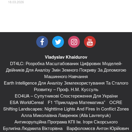
18.03.2026
Vladyslav Khaidurov
DT4LC: Розробка Масштабованих Цифрових Моделей-
Двійників Для Аналізу Змін Земного Покриву За Допомогою
Машинного Навчання
Earth Intelligence Для Аналізу Землекористування Та Сталого
Розвитку – Проф. Н.М. Куссуль
EO4UA – Супутникові Спостереження Для України
ESA WorldCereal
F1 “Прикладна Математика”
OCRE
Shifting Landscapes: Nighttime Lights And Fires In Conflict Zones
Алла Миколаївна Лавренюк (Alla Lavrenyuk)
Антикорупційна Програма КПІ Ім. Ігоря Сікорського
Булигіна Людмила Вікторівна
Варфоломєєв Антон Юрійович