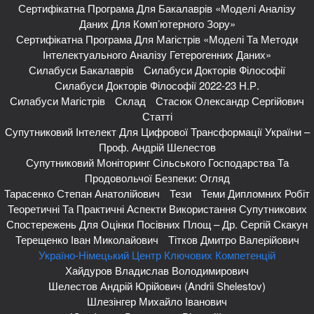
Сертифікатна Програма Для Бакалаврів «Моделі Аналізу
Даних Для Комп’ютерного Зору»
Сертифікатна Програма Для Магістрів «Моделі Та Методи
Інтелектуального Аналізу Гетерогенних Даних»
Силабуси Бакалаврів
Силабуси Докторів Філософії
Силабуси Докторів Філософії 2022-23 Н.р.
Силабуси Магістрів
Склад
Стасюк Олександр Сергійович
Статті
Супутниковий Інтелект Для Цифрової Трансформації України –
Проф. Андрій Шелестов
Супутниковий Моніторинг Сільського Господарства Та
Продовольчої Безпеки: Огляд
Тарасенко Степан Анатолійович
Тези
Теми Дипломних Робіт
Теоретичні Та Практичні Аспекти Використання Супутникових
Спостережень Для Оцінки Посівних Площ – Др. Сергій Скакун
Терещенко Іван Миколайович
Тітков Дмитро Валерійович
Україно-Німецький Центр Ключових Компетенцій
Хайдуров Владислав Володимирович
Шелестов Андрій Юрійович (Andrii Shelestov)
Шлезінгер Михайло Іванович