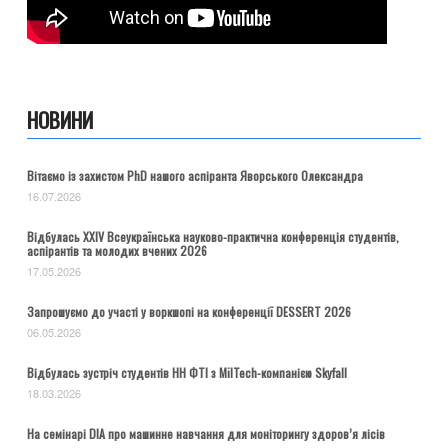
НОВИНИ
Вітаємо із захистом PhD нашого аспіранта Яворського Олександра
16.07.2026
Відбулась ХХІV Всеукраїнська науково-практична конференція студентів,
аспірантів та молодих вчених 2026
17.05.2026
Запрошуємо до участі у воркшопі на конференції DESSERT 2026
06.05.2026
Відбулась зустріч студентів НН ФТІ з MilTech-компанією Skyfall
18.03.2026
На семінарі DIA про машинне навчання для моніторингу здоров’я лісів