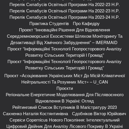
Перелік Силабусів Освітньої Програми На 2022-23 Н.р.
Перелік Силабусів Освітньої Програми На 2022-23 Н.р.
Перелік Силабусів Освітньої Програми На 2023-24 Н.р.
Практика Студентів
Про Кафедру
Проект “Інноваційні Рішення Для Відновлення
Середземноморської Екосистеми Шляхом Моніторингу Та
Дезактивації Від Хімічного Забруднення” – IMERMAID
Проєкт “Інформаційні Технології Геопросторового Аналізу
Розвитку Сільських Територій І Громад”
Проєкт “Інформаційні Технології Геопросторового Аналізу
Розвитку Сільських Територій І Громад”
Проєкт «Асоціювання Українських Міст До Місій Кліматичної
Нейтральності Та Розумних Міст» – U_CAN
Проєкти
Регіональне Енергетичне Моделювання Для Післявоєнного
Відновлення В Україні: Огляд
Рейтинговий Список Вступників В Магістратуру 2023
Сахненко Наталія Костянтинівна
Сдобніков Віктор Юрійович
Сервіси Copernicus Нового Покоління: Інтелектуальний
Цифровий Двійник Для Аналізу Лісового Покриву В Україні