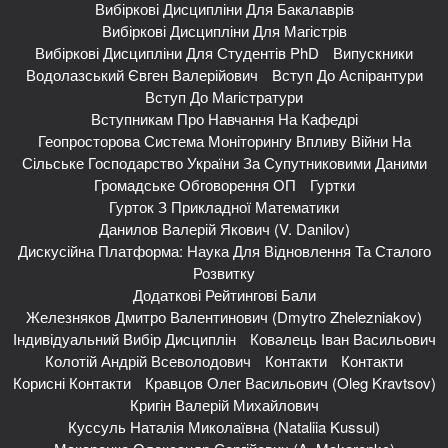
Вибіркові Дисципліни Для Бакалаврів
Вибіркові Дисципліни Для Магістрів
Вибіркові Дисципліни Для Студентів PhD
Випускники
Водолазський Євген Валерійович
Вступ До Аспірантури
Вступ До Магістратури
Вступникам Про Навчання На Кафедрі
Геопросторова Система Моніторингу Впливу Війни На
Сільське Господарство України За Супутниковими Даними
Громадське Обговорення ОП
Гуртки
Гурток З Прикладної Математики
Данилов Валерій Якович (V. Danilov)
Дискусійна Платформа: Наука Для Відновлення Та Сталого
Розвитку
Додаткові Рейтингові Бали
Железняков Дмитро Валентинович (Dmytro Zhelezniakov)
Індивідуальний Вибір Дисциплін
Ковалець Іван Васильович
Колотій Андрій Всеволодович
Контакти
Контакти
Корисні Контакти
Кравцов Олег Васильович (Oleg Kravtsov)
Кригін Валерій Михайлович
Куссуль Наталія Миколаївна (Nataliia Kussul)