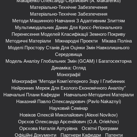
Макаренко Олександр Сергійович (A. Makarenko)
Матеріально-Технічне Забезпечення
Матеріально-Технічне Забезпечення
Методи Машинного Навчання З Адаптивним Злиттям
Мультимодальних Даних Для Кросс-Регіонального
Перенесення Моделей Класифікації Земного Покриву
Методичні Матеріали
Міжнародні Проекти
Мікава Поліна
Моделі Простору Станів Для Оцінки Змін Навколишнього
Середовища
Модель Аналізу Глобальних Змін (GCAM) І Багатосекторна
Динаміка: Огляд
Монографії
Монографія “Методи Комп’ютерного Зору І Глибинних
Нейронних Мереж Для Еколого-Економічного Аналізу”
Навчальні Плани Кафедри
Навчально-Методичні Матеріали
Наказний Павло Олександрович (Pavlo Nakaznyi)
Науковий Семінар
Новіков Олексій Миколайович (Alexei Novikov)
Орєхов Олександр Арсенійович (O.A. Oriekhov)
Орєхова Наталія Артурівна
Освітні Програми
Офіційні Документи
Партнери Кафедри
Патенти