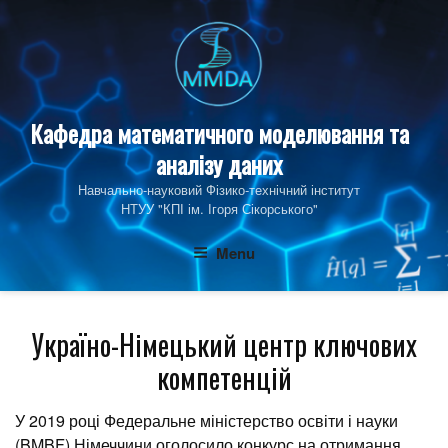
Skip
to
content
Кафедра математичного моделювання та
аналізу даних
Навчально-науковий Фізико‑технічний інститут
НТУУ "КПІ ім. Ігоря Сікорського"
Menu
Україно-Німецький центр ключових
компетенцій
У 2019 році Федеральне міністерство освіти і науки
(BMBF) Німеччини оголосило конкурс на отримання