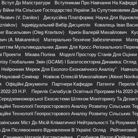
Вступ До Магістратури
Вступникам Про Навчання На Кафедрі
 Війни На Сільське Господарство України За Супутниковими Да
кович (V. Danilov)
Дискусійна Платформа: Наука Для Відновле
zniakov)
Індивідуальний Вибір Дисциплін
Ковалець Іван Васи
ег Васильович (Oleg Kravtsov)
Кригін Валерій Михайлович
Кус
ич (A. Makarenko)
Матеріально-Технічне Забезпечення
Матер
иттям Мультимодальних Даних Для Кросс-Регіонального Перене
і Проекти
Мікава Поліна
Моделі Простору Станів Для Оцінк
ізу Глобальних Змін (GCAM) І Багатосекторна Динаміка: Огляд
х Нейронних Мереж Для Еколого-Економічного Аналізу”
Навчаль
Науковий Семінар
Новіков Олексій Миколайович (Alexei Noviko
и
Офіційні Документи
Партнери Кафедри
Патенти
Перелік 
2022-23 Н.р.
Перелік Силабусів Освітньої Програми На 2023-2
 Середземноморської Екосистеми Шляхом Моніторингу Та Дезакт
ційні Технології Геопросторового Аналізу Розвитку Сільських Тер
ційні Технології Геопросторового Аналізу Розвитку Сільських Тер
аїнських Міст До Місій Кліматичної Нейтральності Та Розумних
Для Післявоєнного Відновлення В Україні: Огляд
Рейтинговий 
Сахненко Наталія Костянтинівна
Сдобніков Віктор Юрійович