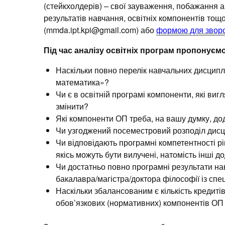
(стейкхолдерів) – свої зауваження, побажання а
результатів навчання, освітніх компонентів то
(mmda.ipt.kpi@gmail.com) або
формою для зворо
Під час аналізу освітніх програм пропонуєм
Наскільки повно перелік навчальних дисципл
математика»?
Чи є в освітній програмі компоненти, які вигл
змінити?
Які компоненти ОП треба, на вашу думку, д
Чи узгоджений посеместровий розподіл дисци
Чи відповідають програмні компетентності р
якісь можуть бути вилучені, натомість інші до
Чи достатньо повно програмні результати на
бакалавра/магістра/доктора філософії із сп
Наскільки збалансованим є кількість кредиті
обов’язкових (нормативних) компонентів ОП