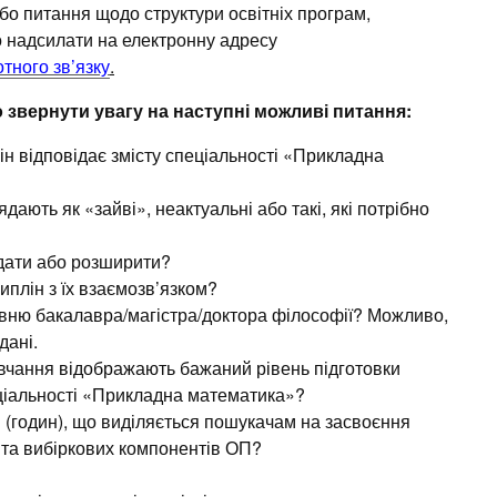
бо питання щодо структури освітніх програм,
що надсилати на електронну адресу
тного зв’язку
.
о звернути увагу на наступні можливі питання:
ін відповідає змісту спеціальності «Прикладна
ядають як «зайві», неактуальні або такі, які потрібно
одати або розширити?
плін з їх взаємозв’язком?
івню бакалавра/магістра/доктора філософії? Можливо,
дані.
вчання відображають бажаний рівень підготовки
еціальності «Прикладна математика»?
в (годин), що виділяється пошукачам на засвоєння
 та вибіркових компонентів ОП?