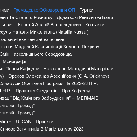
ними
Громадське Обговорення ОП
Гуртки
ння Та Сталого Розвитку
Додаткові Рейтингові Бали
льович
Колотій Андрій Всеволодович
Контакти
суль Наталія Миколаївна (Nataliia Kussul)
іально-Технічне Забезпечення
сення Моделей Класифікації Земного Покриву
и Змін Навколишнього Середовища
Монографії
ні Плани Кафедри
Навчально-Методичні Матеріали
v)
Орєхов Олександр Арсенійович (O.A. Oriekhov)
Силабусів Освітньої Програми На 2022-23 Н.р.
4 Н.р.
Практика Студентів
Про Кафедру
ивації Від Хімічного Забруднення” – IMERMAID
иторій І Громад”
иторій І Громад”
 Міст» – U_CAN
Проєкти
Список Вступників В Магістратуру 2023