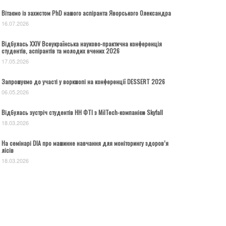
Вітаємо із захистом PhD нашого аспіранта Яворського Олександра
16.07.2026
Відбулась ХХІV Всеукраїнська науково-практична конференція
студентів, аспірантів та молодих вчених 2026
17.05.2026
Запрошуємо до участі у воркшопі на конференції DESSERT 2026
06.05.2026
Відбулась зустріч студентів НН ФТІ з MilTech-компанією Skyfall
18.03.2026
На семінарі DIA про машинне навчання для моніторингу здоров’я
лісів
18.03.2026