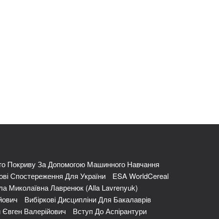
го Покриву За Допомогою Машинного Навчання
ві Спостереження Для України
ESA WorldCereal
ла Миколаївна Лавренюк (Alla Lavrenyuk)
йович
Вибіркові Дисципліни Для Бакалаврів
 Євген Валерійович
Вступ До Аспірантури