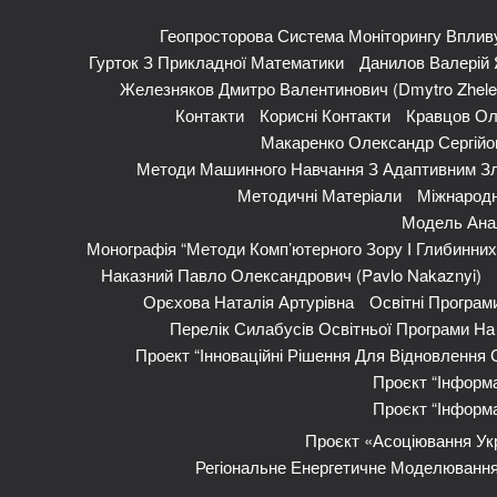
Геопросторова Система Моніторингу Впливу
Гурток З Прикладної Математики
Данилов Валерій Я
Железняков Дмитро Валентинович (Dmytro Zhele
Контакти
Корисні Контакти
Кравцов Ол
Макаренко Олександр Сергійов
Методи Машинного Навчання З Адаптивним Зл
Методичні Матеріали
Міжнародн
Модель Анал
Монографія “Методи Комп’ютерного Зору І Глибинни
Наказний Павло Олександрович (Pavlo Nakaznyi)
Орєхова Наталія Артурівна
Освітні Програм
Перелік Силабусів Освітньої Програми На 
Проект “Інноваційні Рішення Для Відновлення
Проєкт “Інформа
Проєкт “Інформа
Проєкт «Асоціювання Укр
Регіональне Енергетичне Моделювання 