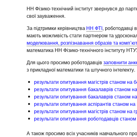
НН Фізико-технічний інститут звернувся до парт
свої зауваження.
За підтримки керівництва
НН ФТІ
, роботодавці 
мають можливість стати партнером та удоскона
моделювання, розпізнавання образів та комп’ют
математика НН Фізико-технічного інституту НТУУ
Для цього просимо роботодавців
заповнити анк
з прикладної математики та штучного інтелекту.
результати опитування магістрів станом на 
результати опитування бакалаврів станом н
результати опитування бакалаврів станом н
результати опитування аспірантів станом на 
результати опитування магістрів станом на г
результати опитування роботодавців станом
А також просимо всіх учасників навчального про