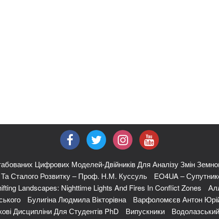
абованих Цифрових Моделей-Двійників Для Аналізу Змін Земно
я Та Сталого Розвитку – Проф. Н.М. Куссуль
EO4UA – Супутнико
ifting Landscapes: Nighttime Lights And Fires In Conflict Zones
Ал
ського
Булигіна Людмила Вікторівна
Варфоломєєв Антон Юрі
кові Дисципліни Для Студентів PhD
Випускники
Водолазський