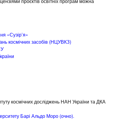
цензіями проєктів освітніх програм можна
ня «Сузір’я»
ань космічних засобів (НЦУВКЗ)
НУ
України
титуту космічних досліджень НАН України та ДКА
верситету Барі Альдо Моро (очно).