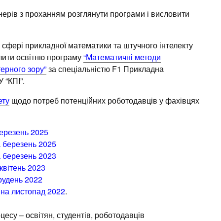
нерів з проханням розглянути програми і висловити
в сфері прикладної математики та штучного інтелекту
лити освітню програму
“Математичні методи
ерного зору”
за спеціальністю F1 Прикладна
 “КПІ”.
ету
щодо потреб потенційних роботодавців у фахівцях
березень 2025
а березень 2025
а березень 2023
квітень 2023
рудень 2022
 на листопад 2022
.
цесу – освітян, студентів, роботодавців