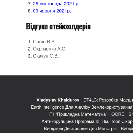
25 листопада 2021 р.
09 червня 2021р.
Відгуки стейкхолдерів
Савін В.В.
Охріменко А.О.
Скакун С.В.
Vladyslav Khaidurov
DT4LC: Розробка Масшт
Earth Intelligence Для Аналізу Землекористуванн
F1 “Прикладна Математика”
OCRE
Sh
Антикорупційна Програма КПІ Ім. Ігоря Сікор
Вибіркові Дисципліни Для Магістрів
Вибір