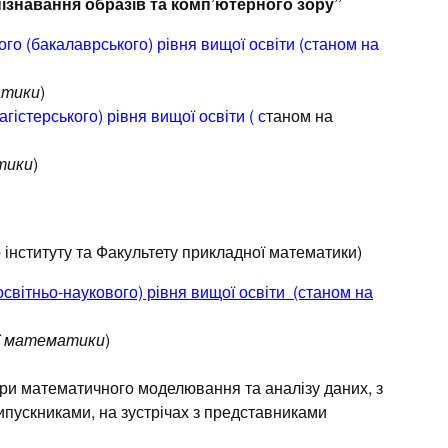
знавання образів та комп’ютерного зору”
акалаврського) рівня вищої освіти (станом на
атики
)
терського) рівня вищої освіти ( с
таном на
тики
)
 інституту та Факультету прикладної математики)
тньо-наукового) рівня вищої освіти (станом на
ої математики
)
и математичного моделювання та аналізу даних, з
ипускниками, на зустрічах з представниками