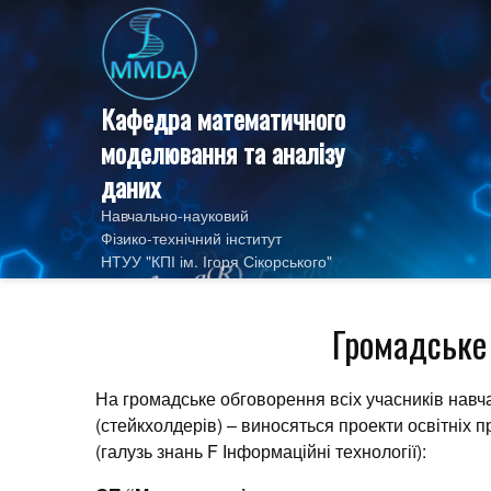
Skip
to
content
Кафедра математичного
моделювання та аналізу
даних
Навчально-науковий
Фізико‑технічний інститут
НТУУ "КПІ ім. Ігоря Сікорського"
Громадське
На громадське обговорення всіх учасників навча
(стейкхолдерів) – виносяться проекти освітніх
(галузь знань F Інформаційні технології):