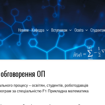
Новини
Кафедра
Вступникам
Освіта
Студента
 обговорення ОП
льного процесу – освітян, студентів, роботодавців
 програм за спеціальністю F1 Прикладна математика