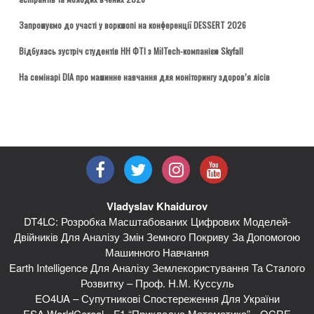
Запрошуємо до участі у воркшопі на конференції DESSERT 2026
Відбулась зустріч студентів НН ФТІ з MilTech-компанією Skyfall
На семінарі DIA про машинне навчання для моніторингу здоров’я лісів
Vladyslav Khaidurov
DT4LC: Розробка Масштабованих Цифрових Моделей-
Двійників Для Аналізу Змін Земного Покриву За Допомогою
Машинного Навчання
Earth Intelligence Для Аналізу Землекористування Та Сталого
Розвитку – Проф. Н.М. Куссуль
EO4UA – Супутникові Спостереження Для України
ESA WorldCereal
F1 “Прикладна Математика”
OCRE