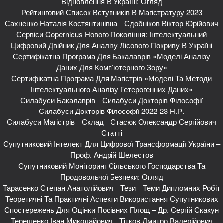
Відновлення В Україні: Огляд
Рейтинговий Список Вступників В Магістратуру 2023
Сахненко Наталія Костянтинівна
Сдобніков Віктор Юрійович
Сервіси Copernicus Нового Покоління: Інтелектуальний
Цифровий Двійник Для Аналізу Лісового Покриву В Україні
Сертифікатна Програма Для Бакалаврів «Моделі Аналізу
Даних Для Комп’ютерного Зору»
Сертифікатна Програма Для Магістрів «Моделі Та Методи
Інтелектуального Аналізу Гетерогенних Даних»
Силабуси Бакалаврів
Силабуси Докторів Філософії
Силабуси Докторів Філософії 2022-23 Н.р.
Силабуси Магістрів
Склад
Стасюк Олександр Сергійович
Статті
Супутниковий Інтелект Для Цифрової Трансформації України –
Проф. Андрій Шелестов
Супутниковий Моніторинг Сільського Господарства Та
Продовольчої Безпеки: Огляд
Тарасенко Степан Анатолійович
Тези
Теми Дипломних Робіт
Теоретичні Та Практичні Аспекти Використання Супутникових
Спостережень Для Оцінки Посівних Площ – Др. Сергій Скакун
Терещенко Іван Миколайович
Тітков Дмитро Валерійович