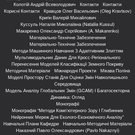
Колотій Андрій Всеволодович
Контакти
Контакти
Корисні Контакти
Кравцов Олег Васильович (Oleg Kravtsov)
Кригін Валерій Михайлович
Куссуль Наталія Миколаївна (Nataliia Kussul)
Макаренко Олександр Сергійович (A. Makarenko)
Матеріально-Технічне Забезпечення
Матеріально-Технічне Забезпечення
Методи Машинного Навчання З Адаптивним Злиттям
Мультимодальних Даних Для Кросс-Регіонального
Перенесення Моделей Класифікації Земного Покриву
Методичні Матеріали
Міжнародні Проекти
Мікава Поліна
Моделі Простору Станів Для Оцінки Змін Навколишнього
Середовища
Модель Аналізу Глобальних Змін (GCAM) І Багатосекторна
Динаміка: Огляд
Монографії
Монографія “Методи Комп’ютерного Зору І Глибинних
Нейронних Мереж Для Еколого-Економічного Аналізу”
Навчальні Плани Кафедри
Навчально-Методичні Матеріали
Наказний Павло Олександрович (Pavlo Nakaznyi)