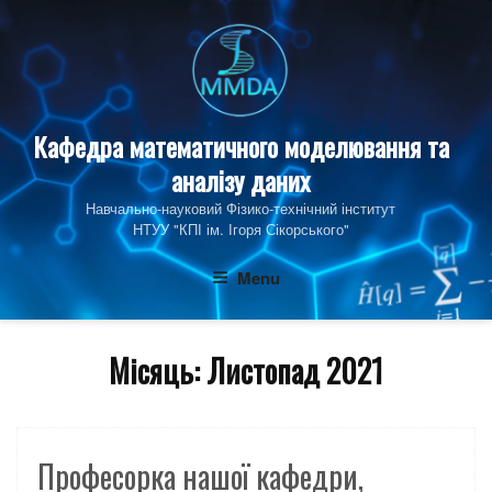
Skip
to
content
Кафедра математичного моделювання та
аналізу даних
Навчально-науковий Фізико‑технічний інститут
НТУУ "КПІ ім. Ігоря Сікорського"
Menu
Місяць:
Листопад 2021
Професорка нашої кафедри,