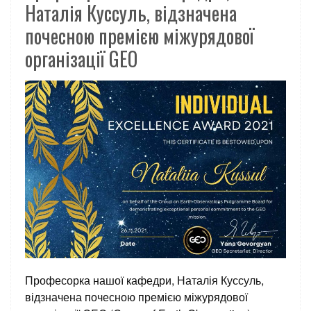
Наталія Куссуль, відзначена
почесною премією міжурядової
організації GEO
Професорка нашої кафедри, Наталія Куссуль,
відзначена почесною премією
міжурядової