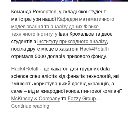
Команда Perception, у складі якої студент
магістратури нашої
Кафедри математичного
моделювання та аналізу даних
Фізико-
технічного інституту
Іван Крохальов та двоє
студентів з
Інституту прикладного аналізу
,
посіла друге місце в хакатоні
Hack4Retail
і
отримала 5000 доларів призового фонду.
Hack4Retail
– це хакатон для трушних data
science спеціалістів від фанатів технологій, які
змінюють користувацький досвід українців, а
саме – від міжнародної консалтингової компанії
McKinsey & Company
та
Fozzy Group
.
…
Continue reading