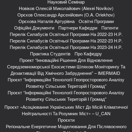
Науковий Семінар
Новіков Олексій Миколайович (Alexei Novikov)
Орєхов Олександр Арсенійович (O.A. Oriekhov)
Орєхова Наталія Артурівна
Освітні Програми
Офіційні Документи
Партнери Кафедри
Патенти
Перелік Силабусів Освітньої Програми На 2022-23 Н.р.
Перелік Силабусів Освітньої Програми На 2022-23 Н.р.
Перелік Силабусів Освітньої Програми На 2023-24 Н.р.
Практика Студентів
Про Кафедру
Проект “Інноваційні Рішення Для Відновлення
Середземноморської Екосистеми Шляхом Моніторингу Та
Дезактивації Від Хімічного Забруднення” – IMERMAID
Проєкт “Інформаційні Технології Геопросторового Аналізу
Розвитку Сільських Територій І Громад”
Проєкт “Інформаційні Технології Геопросторового Аналізу
Розвитку Сільських Територій І Громад”
Проєкт «Асоціювання Українських Міст До Місій Кліматичної
Нейтральності Та Розумних Міст» – U_CAN
Проєкти
Регіональне Енергетичне Моделювання Для Післявоєнного