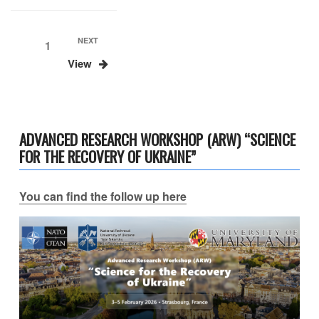
Навігація
Next
NEXT
Page
1
Post
записів
View
ADVANCED RESEARCH WORKSHOP (ARW) “SCIENCE
FOR THE RECOVERY OF UKRAINE”
You can find the follow up here