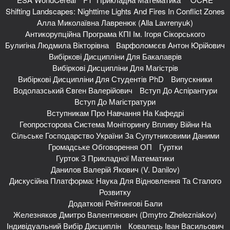
Shifting Landscapes: Nighttime Lights And Fires In Conflict Zones
Алла Миколаївна Лавренюк (Alla Lavrenyuk)
Антикорупційна Програма КПІ Ім. Ігоря Сікорського
Булигіна Людмила Вікторівна
Варфоломєєв Антон Юрійович
Вибіркові Дисципліни Для Бакалаврів
Вибіркові Дисципліни Для Магістрів
Вибіркові Дисципліни Для Студентів PhD
Випускники
Водолазський Євген Валерійович
Вступ До Аспірантури
Вступ До Магістратури
Вступникам Про Навчання На Кафедрі
Геопросторова Система Моніторингу Впливу Війни На
Сільське Господарство України За Супутниковими Даними
Громадське Обговорення ОП
Гуртки
Гурток З Прикладної Математики
Данилов Валерій Якович (V. Danilov)
Дискусійна Платформа: Наука Для Відновлення Та Сталого
Розвитку
Додаткові Рейтингові Бали
Железняков Дмитро Валентинович (Dmytro Zhelezniakov)
Індивідуальний Вибір Дисциплін
Ковалець Іван Васильович