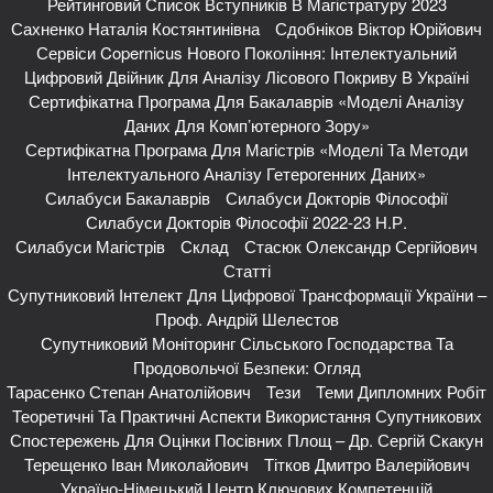
Рейтинговий Список Вступників В Магістратуру 2023
Сахненко Наталія Костянтинівна
Сдобніков Віктор Юрійович
Сервіси Copernicus Нового Покоління: Інтелектуальний
Цифровий Двійник Для Аналізу Лісового Покриву В Україні
Сертифікатна Програма Для Бакалаврів «Моделі Аналізу
Даних Для Комп’ютерного Зору»
Сертифікатна Програма Для Магістрів «Моделі Та Методи
Інтелектуального Аналізу Гетерогенних Даних»
Силабуси Бакалаврів
Силабуси Докторів Філософії
Силабуси Докторів Філософії 2022-23 Н.р.
Силабуси Магістрів
Склад
Стасюк Олександр Сергійович
Статті
Супутниковий Інтелект Для Цифрової Трансформації України –
Проф. Андрій Шелестов
Супутниковий Моніторинг Сільського Господарства Та
Продовольчої Безпеки: Огляд
Тарасенко Степан Анатолійович
Тези
Теми Дипломних Робіт
Теоретичні Та Практичні Аспекти Використання Супутникових
Спостережень Для Оцінки Посівних Площ – Др. Сергій Скакун
Терещенко Іван Миколайович
Тітков Дмитро Валерійович
Україно-Німецький Центр Ключових Компетенцій