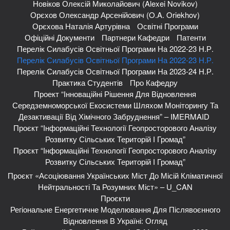
Новіков Олексій Миколайович (Alexei Novikov)
Орєхов Олександр Арсенійович (O.A. Oriekhov)
Орєхова Наталія Артурівна
Освітні Програми
Офіційні Документи
Партнери Кафедри
Патенти
Перелік Силабусів Освітньої Програми На 2022-23 Н.р.
Перелік Силабусів Освітньої Програми На 2022-23 Н.р.
Перелік Силабусів Освітньої Програми На 2023-24 Н.р.
Практика Студентів
Про Кафедру
Проект “Інноваційні Рішення Для Відновлення
Середземноморської Екосистеми Шляхом Моніторингу Та
Дезактивації Від Хімічного Забруднення” – IMERMAID
Проєкт “Інформаційні Технології Геопросторового Аналізу
Розвитку Сільських Територій І Громад”
Проєкт “Інформаційні Технології Геопросторового Аналізу
Розвитку Сільських Територій І Громад”
Проєкт «Асоціювання Українських Міст До Місій Кліматичної
Нейтральності Та Розумних Міст» – U_CAN
Проєкти
Регіональне Енергетичне Моделювання Для Післявоєнного
Відновлення В Україні: Огляд