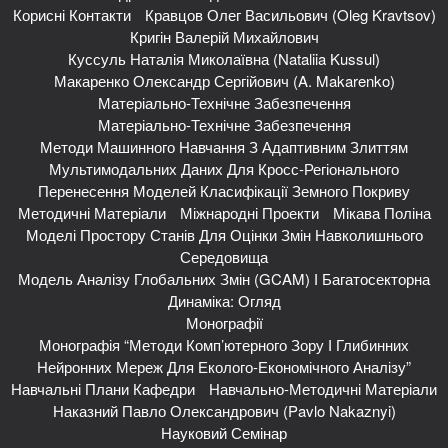
Корисні Контакти
Кравцов Олег Васильович (Oleg Kravtsov)
Кригін Валерій Михайлович
Куссуль Наталія Миколаївна (Nataliia Kussul)
Макаренко Олександр Сергійович (A. Makarenko)
Матеріально-Технічне Забезпечення
Матеріально-Технічне Забезпечення
Методи Машинного Навчання З Адаптивним Злиттям
Мультимодальних Даних Для Кросс-Регіонального
Перенесення Моделей Класифікації Земного Покриву
Методичні Матеріали
Міжнародні Проекти
Мікава Поліна
Моделі Простору Станів Для Оцінки Змін Навколишнього
Середовища
Модель Аналізу Глобальних Змін (GCAM) І Багатосекторна
Динаміка: Огляд
Монографії
Монографія “Методи Комп’ютерного Зору І Глибинних
Нейронних Мереж Для Еколого-Економічного Аналізу”
Навчальні Плани Кафедри
Навчально-Методичні Матеріали
Наказний Павло Олександрович (Pavlo Nakaznyi)
Науковий Семінар