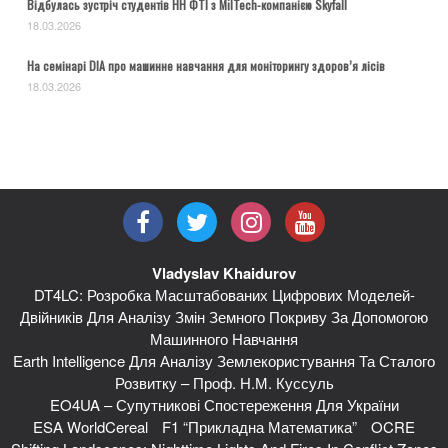
Відбулась зустріч студентів НН ФТІ з MilTech-компанією Skyfall
18.03.2026
На семінарі DIA про машинне навчання для моніторингу здоров’я лісів
18.03.2026
Vladyslav Khaidurov
DT4LC: Розробка Масштабованих Цифрових Моделей-
Двійників Для Аналізу Змін Земного Покриву За Допомогою
Машинного Навчання
Earth Intelligence Для Аналізу Землекористування Та Сталого
Розвитку – Проф. Н.М. Куссуль
EO4UA – Супутникові Спостереження Для України
ESA WorldCereal
F1 “Прикладна Математика”
OCRE