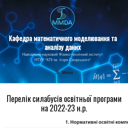
Skip
to
content
Кафедра математичного моделювання та
аналізу даних
Навчально-науковий Фізико‑технічний інститут
НТУУ "КПІ ім. Ігоря Сікорського"
Menu
Перелік силабусів освітньої програми
на 2022-23 н.р.
1. Нормативні освітні ком