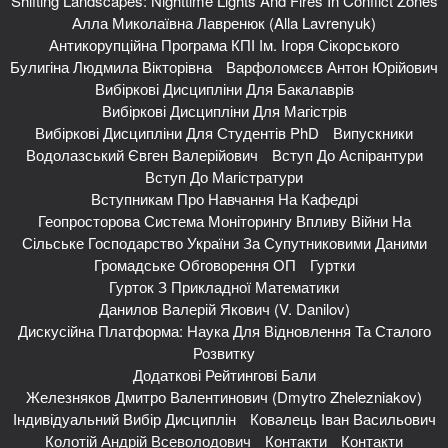
Shifting Landscapes: Nighttime Lights And Fires In Conflict Zones
Алла Миколаївна Лавренюк (Alla Lavrenyuk)
Антикорупційна Програма КПІ Ім. Ігоря Сікорського
Булигіна Людмила Вікторівна
Варфоломєєв Антон Юрійович
Вибіркові Дисципліни Для Бакалаврів
Вибіркові Дисципліни Для Магістрів
Вибіркові Дисципліни Для Студентів PhD
Випускники
Водолазський Євген Валерійович
Вступ До Аспірантури
Вступ До Магістратури
Вступникам Про Навчання На Кафедрі
Геопросторова Система Моніторингу Впливу Війни На
Сільське Господарство України За Супутниковими Даними
Громадське Обговорення ОП
Гуртки
Гурток З Прикладної Математики
Данилов Валерій Якович (V. Danilov)
Дискусійна Платформа: Наука Для Відновлення Та Сталого
Розвитку
Додаткові Рейтингові Бали
Железняков Дмитро Валентинович (Dmytro Zhelezniakov)
Індивідуальний Вибір Дисциплін
Ковалець Іван Васильович
Колотій Андрій Всеволодович
Контакти
Контакти