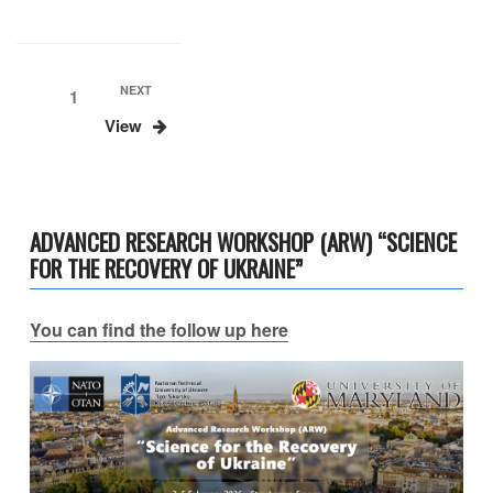
Навігація
Next
NEXT
Page
1
Post
записів
View
ADVANCED RESEARCH WORKSHOP (ARW) “SCIENCE
FOR THE RECOVERY OF UKRAINE”
You can find the follow up here