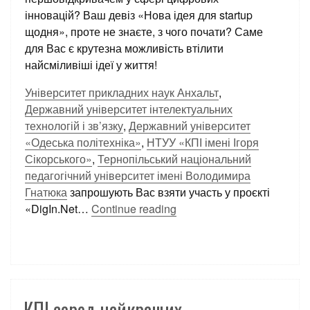
інновацій? Ваш девіз «Нова ідея для startup
щодня», проте не знаєте, з чого почати? Саме
для Вас є крутезна можливість втілити
найсміливіші ідеї у життя!
Університет прикладних наук Анхальт
,
Державний університет інтелектуальних
технологій і зв’язку
,
Державний університет
«Одеська політехніка»
,
НТУУ «КПІ імені Ігоря
Сікорського»
,
Тернопільський національний
педагогічний університет імені Володимира
Гнатюка
запрошують Вас взяти участь у проєкті
«DigIn.Net
…
Continue reading
КПІ серед найкращих