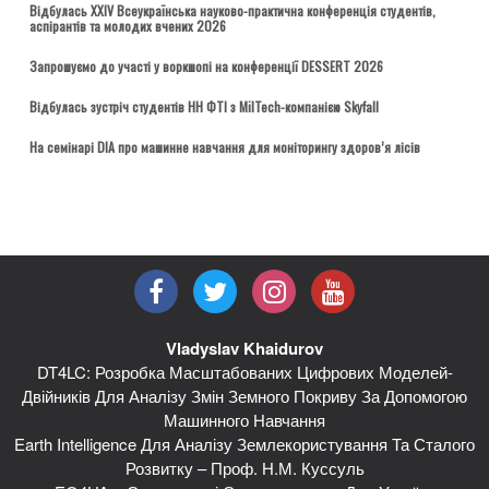
Відбулась ХХІV Всеукраїнська науково-практична конференція студентів,
аспірантів та молодих вчених 2026
Запрошуємо до участі у воркшопі на конференції DESSERT 2026
Відбулась зустріч студентів НН ФТІ з MilTech-компанією Skyfall
На семінарі DIA про машинне навчання для моніторингу здоров’я лісів
Vladyslav Khaidurov
DT4LC: Розробка Масштабованих Цифрових Моделей-
Двійників Для Аналізу Змін Земного Покриву За Допомогою
Машинного Навчання
Earth Intelligence Для Аналізу Землекористування Та Сталого
Розвитку – Проф. Н.М. Куссуль