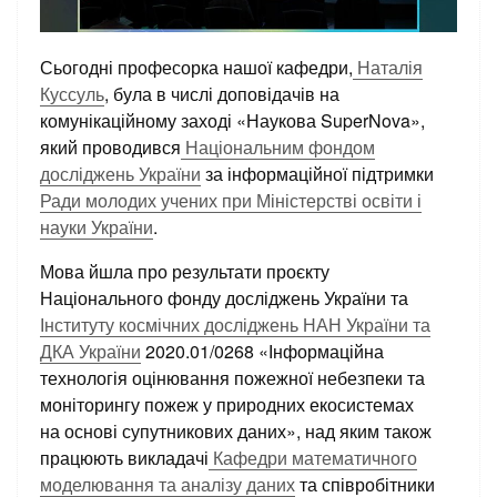
Сьогодні професорка нашої кафедри,
Наталія
Куссуль
, була в числі доповідачів на
комунікаційному заході «Наукова SuperNova»,
який проводився
Національним фондом
досліджень України
за інформаційної підтримки
Ради молодих учених при Міністерстві освіти і
науки України
.
Мова йшла про результати проєкту
Національного фонду досліджень України та
Інституту космічних досліджень НАН України та
ДКА України
2020.01/0268 «Інформаційна
технологія оцінювання пожежної небезпеки та
моніторингу пожеж у природних екосистемах
на основі супутникових даних», над яким також
працюють викладачі
Кафедри математичного
моделювання та аналізу даних
та співробітники