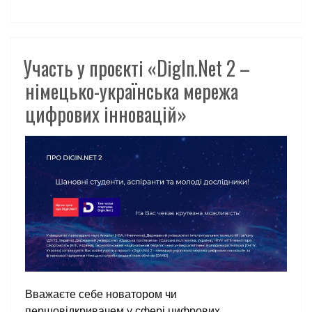
Участь у проєкті «DigIn.Net 2 –
німецько-українська мережа
цифрових інновацій»
Вважаєте себе новатором чи
першовідкривачем у сфері цифрових