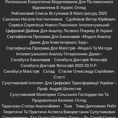
Регіональне Енергетичне Моделювання Для Післявоєнного
Відновлення В Україні: Огляд
Рейтинговий Список Вступників В Магістратуру 2023
Сахненко Наталія Костянтинівна
Сдобніков Віктор Юрійович
Сервіси Copernicus Нового Покоління: Інтелектуальний
Цифровий Двійник Для Аналізу Лісового Покриву В Україні
Сертифікатна Програма Для Бакалаврів «Моделі Аналізу
Даних Для Комп’ютерного Зору»
Сертифікатна Програма Для Магістрів «Моделі Та Методи
Інтелектуального Аналізу Гетерогенних Даних»
Силабуси Бакалаврів
Силабуси Докторів Філософії
Силабуси Докторів Філософії 2022-23 Н.р.
Силабуси Магістрів
Склад
Стасюк Олександр Сергійович
Статті
Супутниковий Інтелект Для Цифрової Трансформації України –
Проф. Андрій Шелестов
Супутниковий Моніторинг Сільського Господарства Та
Продовольчої Безпеки: Огляд
Тарасенко Степан Анатолійович
Тези
Теми Дипломних Робіт
Теоретичні Та Практичні Аспекти Використання Супутникових
Спостережень Для Оцінки Посівних Площ – Др. Сергій Скакун