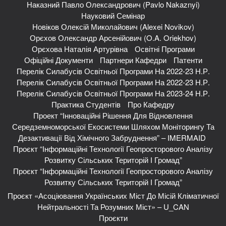
Наказний Павло Олександрович (Pavlo Nakaznyi)
Науковий Семінар
Новіков Олексій Миколайович (Alexei Novikov)
Орєхов Олександр Арсенійович (O.A. Oriekhov)
Орєхова Наталія Артурівна
Освітні Програми
Офіційні Документи
Партнери Кафедри
Патенти
Перелік Силабусів Освітньої Програми На 2022-23 Н.р.
Перелік Силабусів Освітньої Програми На 2022-23 Н.р.
Перелік Силабусів Освітньої Програми На 2023-24 Н.р.
Практика Студентів
Про Кафедру
Проект “Інноваційні Рішення Для Відновлення
Середземноморської Екосистеми Шляхом Моніторингу Та
Дезактивації Від Хімічного Забруднення” – IMERMAID
Проєкт “Інформаційні Технології Геопросторового Аналізу
Розвитку Сільських Територій І Громад”
Проєкт “Інформаційні Технології Геопросторового Аналізу
Розвитку Сільських Територій І Громад”
Проєкт «Асоціювання Українських Міст До Місій Кліматичної
Нейтральності Та Розумних Міст» – U_CAN
Проєкти