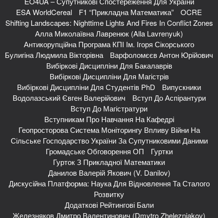
EO4UA – Супутникові Спостереження Для України
ESA WorldCereal
F1 “Прикладна Математика”
OCRE
Shifting Landscapes: Nighttime Lights And Fires In Conflict Zones
Алла Миколаївна Лавренюк (Alla Lavrenyuk)
Антикорупційна Програма КПІ Ім. Ігоря Сікорського
Булигіна Людмила Вікторівна
Варфоломєєв Антон Юрійович
Вибіркові Дисципліни Для Бакалаврів
Вибіркові Дисципліни Для Магістрів
Вибіркові Дисципліни Для Студентів PhD
Випускники
Водолазський Євген Валерійович
Вступ До Аспірантури
Вступ До Магістратури
Вступникам Про Навчання На Кафедрі
Геопросторова Система Моніторингу Впливу Війни На
Сільське Господарство України За Супутниковими Даними
Громадське Обговорення ОП
Гуртки
Гурток З Прикладної Математики
Данилов Валерій Якович (V. Danilov)
Дискусійна Платформа: Наука Для Відновлення Та Сталого
Розвитку
Додаткові Рейтингові Бали
Железняков Дмитро Валентинович (Dmytro Zhelezniakov)