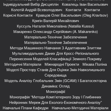
Індивідуальний Вибір Дисциплін
Ковалець Іван Васильович
Колотій Андрій Всеволодович
Контакти
Контакти
Корисні Контакти
Кравцов Олег Васильович (Oleg Kravtsov)
Кригін Валерій Михайлович
Куссуль Наталія Миколаївна (Nataliia Kussul)
Макаренко Олександр Сергійович (A. Makarenko)
Матеріально-Технічне Забезпечення
Матеріально-Технічне Забезпечення
Методи Машинного Навчання З Адаптивним Злиттям
Мультимодальних Даних Для Кросс-Регіонального
Перенесення Моделей Класифікації Земного Покриву
Методичні Матеріали
Міжнародні Проекти
Мікава Поліна
Моделі Простору Станів Для Оцінки Змін Навколишнього
Середовища
Модель Аналізу Глобальних Змін (GCAM) І Багатосекторна
Динаміка: Огляд
Монографії
Монографія “Методи Комп’ютерного Зору І Глибинних
Нейронних Мереж Для Еколого-Економічного Аналізу”
Навчальні Плани Кафедри
Навчально-Методичні Матеріали