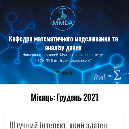
Skip
to
content
Кафедра математичного моделювання та
аналізу даних
Навчально-науковий Фізико‑технічний інститут
НТУУ "КПІ ім. Ігоря Сікорського"
Menu
Місяць:
Грудень 2021
Штучний інтелект, який здатен