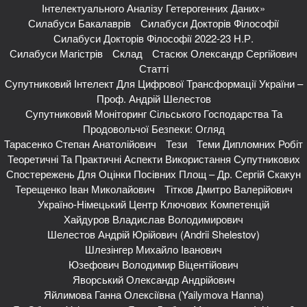
Інтелектуального Аналізу Гетерогенних Даних»
Силабуси Бакалаврів
Силабуси Докторів Філософії
Силабуси Докторів Філософії 2022-23 Н.р.
Силабуси Магістрів
Склад
Стасюк Олександр Сергійович
Статті
Супутниковий Інтелект Для Цифрової Трансформації України –
Проф. Андрій Шелестов
Супутниковий Моніторинг Сільського Господарства Та
Продовольчої Безпеки: Огляд
Тарасенко Степан Анатолійович
Тези
Теми Дипломних Робіт
Теоретичні Та Практичні Аспекти Використання Супутникових
Спостережень Для Оцінки Посівних Площ – Др. Сергій Скакун
Терещенко Іван Миколайович
Тітков Дмитро Валерійович
Україно-Німецький Центр Ключових Компетенцій
Хайдуров Владислав Володимирович
Шелестов Андрій Юрійович (Andrii Shelestov)
Шлезінгер Михайло Іванович
Юзефович Володимир Віцентійович
Яворський Олександр Андрійович
Яйлимова Ганна Олексіївна (Yailymova Hanna)