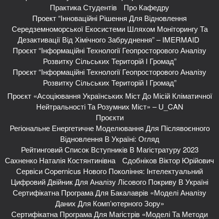
Практика Студентів
Про Кафедру
Проект “Інноваційні Рішення Для Відновлення
Середземноморської Екосистеми Шляхом Моніторингу Та
Дезактивації Від Хімічного Забруднення” – IMERMAID
Проєкт “Інформаційні Технології Геопросторового Аналізу
Розвитку Сільських Територій І Громад”
Проєкт “Інформаційні Технології Геопросторового Аналізу
Розвитку Сільських Територій І Громад”
Проєкт «Асоціювання Українських Міст До Місій Кліматичної
Нейтральності Та Розумних Міст» – U_CAN
Проєкти
Регіональне Енергетичне Моделювання Для Післявоєнного
Відновлення В Україні: Огляд
Рейтинговий Список Вступників В Магістратуру 2023
Сахненко Наталія Костянтинівна
Сдобніков Віктор Юрійович
Сервіси Copernicus Нового Покоління: Інтелектуальний
Цифровий Двійник Для Аналізу Лісового Покриву В Україні
Сертифікатна Програма Для Бакалаврів «Моделі Аналізу
Даних Для Комп’ютерного Зору»
Сертифікатна Програма Для Магістрів «Моделі Та Методи