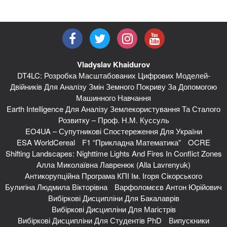
Vladyslav Khaidurov
DT4LC: Розробка Масштабованих Цифрових Моделей-
Двійників Для Аналізу Змін Земного Покриву За Допомогою
Машинного Навчання
Earth Intelligence Для Аналізу Землекористування Та Сталого
Розвитку – Проф. Н.М. Куссуль
EO4UA – Супутникові Спостереження Для України
ESA WorldCereal
F1 “Прикладна Математика”
OCRE
Shifting Landscapes: Nighttime Lights And Fires In Conflict Zones
Алла Миколаївна Лавренюк (Alla Lavrenyuk)
Антикорупційна Програма КПІ Ім. Ігоря Сікорського
Булигіна Людмила Вікторівна
Варфоломєєв Антон Юрійович
Вибіркові Дисципліни Для Бакалаврів
Вибіркові Дисципліни Для Магістрів
Вибіркові Дисципліни Для Студентів PhD
Випускники