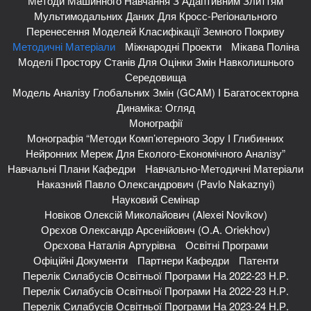
Методи Машинного Навчання З Адаптивним Злиттям
Мультимодальних Даних Для Кросс-Регіонального
Перенесення Моделей Класифікації Земного Покриву
Методичні Матеріали
Міжнародні Проекти
Мікава Поліна
Моделі Простору Станів Для Оцінки Змін Навколишнього
Середовища
Модель Аналізу Глобальних Змін (GCAM) І Багатосекторна
Динаміка: Огляд
Монографії
Монографія “Методи Комп’ютерного Зору І Глибинних
Нейронних Мереж Для Еколого-Економічного Аналізу”
Навчальні Плани Кафедри
Навчально-Методичні Матеріали
Наказний Павло Олександрович (Pavlo Nakaznyi)
Науковий Семінар
Новіков Олексій Миколайович (Alexei Novikov)
Орєхов Олександр Арсенійович (O.A. Oriekhov)
Орєхова Наталія Артурівна
Освітні Програми
Офіційні Документи
Партнери Кафедри
Патенти
Перелік Силабусів Освітньої Програми На 2022-23 Н.р.
Перелік Силабусів Освітньої Програми На 2022-23 Н.р.
Перелік Силабусів Освітньої Програми На 2023-24 Н.р.