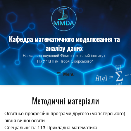
Skip
to
content
Кафедра математичного моделювання та
аналізу даних
Навчально-науковий Фізико‑технічний інститут
НТУУ "КПІ ім. Ігоря Сікорського"
Menu
Методичні матеріали
Освітньо-професійні програми другого (магістерського)
рівня вищої освіти
Спеціальність: 113 Прикладна математика