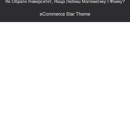
Як Обрати Університет, Якщо Любиш Математику І Фізику?
eCommerce Star Theme