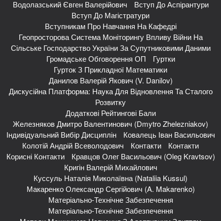
Водолазський Євген Валерійович
Вступ До Аспірантури
Вступ До Магістратури
Вступникам Про Навчання На Кафедрі
Геопросторова Система Моніторингу Впливу Війни На
Сільське Господарство України За Супутниковими Даними
Громадське Обговорення ОП
Гуртки
Гурток З Прикладної Математики
Данилов Валерій Якович (V. Danilov)
Дискусійна Платформа: Наука Для Відновлення Та Сталого
Розвитку
Додаткові Рейтингові Бали
Железняков Дмитро Валентинович (Dmytro Zhelezniakov)
Індивідуальний Вибір Дисциплін
Ковалець Іван Васильович
Колотій Андрій Всеволодович
Контакти
Контакти
Корисні Контакти
Кравцов Олег Васильович (Oleg Kravtsov)
Кригін Валерій Михайлович
Куссуль Наталія Миколаївна (Nataliia Kussul)
Макаренко Олександр Сергійович (A. Makarenko)
Матеріально-Технічне Забезпечення
Матеріально-Технічне Забезпечення