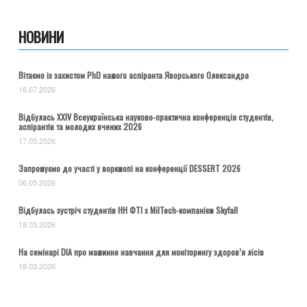
НОВИНИ
Вітаємо із захистом PhD нашого аспіранта Яворського Олександра
16.07.2026
Відбулась ХХІV Всеукраїнська науково-практична конференція студентів,
аспірантів та молодих вчених 2026
17.05.2026
Запрошуємо до участі у воркшопі на конференції DESSERT 2026
06.05.2026
Відбулась зустріч студентів НН ФТІ з MilTech-компанією Skyfall
18.03.2026
На семінарі DIA про машинне навчання для моніторингу здоров’я лісів
18.03.2026