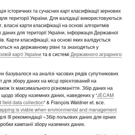
ція історичних та сучасних карт класифікації зернових
 для території України. Для валідації використовуються
г, власні карти класифікації на основі алгоритмів
 даних для території України, інформація Державної
в. Карти класифікації, на основі яких валідується
ються на державному рівні та знаходяться у
ровій карті України
та в системі
Державного аграрного
 базувалося на аналізі часових рядів супутникових
 для збору даних на місці орієнтований на
акож їх максимального різноманіття. Збір даних на
M щодо збору наземних даних, наведених у “
JECAM
 field data collection
” & François Waldner et. все.
d mapping is viable when environmental and management
ділі III рекомендації «Збір польових даних для орних
зробки кампанії збору наземних даних.