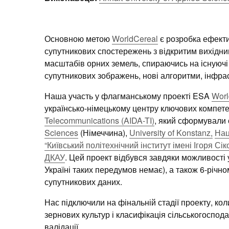
Основною метою
WorldCereal
є розробка ефектив
супутникових спостережень з відкритим вихідни
масштабів орних земель, спираючись на існуючі і
супутникових зображень, нові алгоритми, інфрас
Наша участь у флагманському проекті ESA
Worl
українсько-німецькому центру ключових компет
Telecommunications (AIDA-TI)
, який сформували 
Sciences
(Німеччина),
University of Konstanz,
Нац
“Київський політехнічний інститут імені Ігоря Сік
ДКАУ
. Цей проект відбувся завдяки можливості у
Україні таких передумов немає), а також 6-річн
супутникових даних.
Нас підключили на фінальній стадії проекту, кол
зернових культур і класифікація сільськогосподар
валідації.