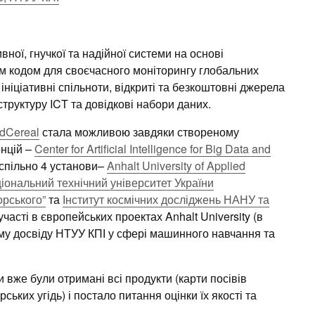
ної, гнучкої та надійної системи на основі
м кодом для своєчасного моніторингу глобальних
ніціативні спільноти, відкриті та безкоштовні джерела
труктуру ICT та довідкові набори даних.
dCereal
стала можливою завдяки створеному
енцій –
Center for Artificial Intelligence for Big Data and
спільно 4 установи–
Anhalt University of Applied
іональний технічний університет України
орського”
та
Інститут космічних досліджень НАНУ та
часті в європейських проектах Anhalt University (в
ому досвіду НТУУ КПІ у сфері машинного навчання та
и вже були отримані всі продукти (карти посівів
ських угідь) і постало питання оцінки їх якості та