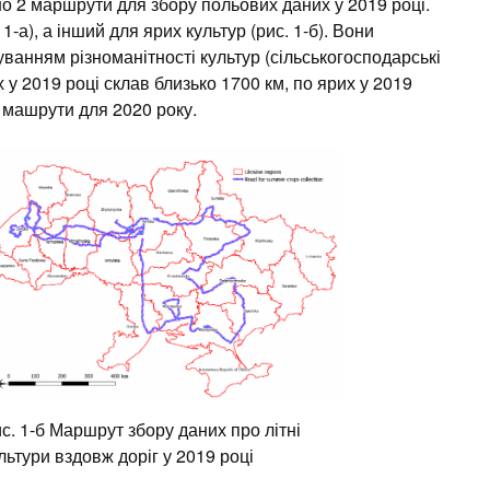
о 2 маршрути для збору польових даних у 2019 році.
1-а), а інший для ярих культур (рис. 1-б). Вони
ванням різноманітності культур (сільськогосподарські
х у 2019 році склав близько 1700 км, по ярих у 2019
і машрути для 2020 року.
с. 1-б Маршрут збору даних про літні
льтури вздовж доріг у 2019 році