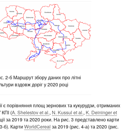
с. 2-б Маршрут збору даних про літні
льтури вздовж доріг у 2020 році
ї є порівняння площ зернових та кукурудзи, отриманих
 КПІ (
A. Shelestov et al.
,
N. Kussul et al.
,
K. Deininger et
ції за 2019 та 2020 роки. На рис. 3 представлено карти
 3-б). Карти
WorldCereal
за 2019 (рис. 4-а) та 2020 (рис.