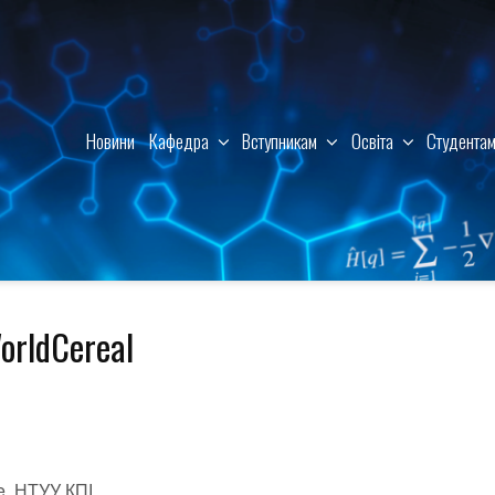
Новини
Кафедра
Вступникам
Освіта
Студента
orldCereal
e,
НТУУ КПІ