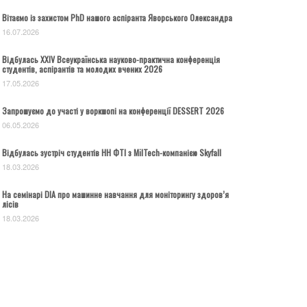
Вітаємо із захистом PhD нашого аспіранта Яворського Олександра
16.07.2026
Відбулась ХХІV Всеукраїнська науково-практична конференція
студентів, аспірантів та молодих вчених 2026
17.05.2026
Запрошуємо до участі у воркшопі на конференції DESSERT 2026
06.05.2026
Відбулась зустріч студентів НН ФТІ з MilTech-компанією Skyfall
18.03.2026
На семінарі DIA про машинне навчання для моніторингу здоров’я
лісів
18.03.2026