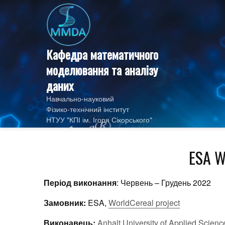
Skip
to
content
Кафедра математичного
моделювання та аналізу
даних
Навчально-науковий
Фізико‑технічний інститут
НТУУ "КПІ ім. Ігоря Сікорського"
ESA W
Період виконання
: Червень – Грудень 2022
Замовник:
ESA,
WorldCereal project
Виконавець:
Anhalt University of Applied Scienc