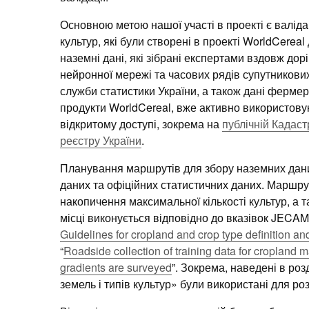
Основною метою нашої участі в проекті є валіда
культур, які були створені в проекті WorldCereal
наземні дані, які зібрані експертами вздовж дорі
нейронної мережі та часових рядів супутникових
служби статистики України, а також дані фермері
продукти WorldCereal, вже активно використову
відкритому доступі, зокрема на
публічній Кадаст
реєстру України
.
Планування маршрутів для збору наземних даних
даних та офіційних статистичних даних. Маршрут
накопичення максимальної кількості культур, а т
місці виконується відповідно до вказівок JECA
Guidelines for cropland and crop type definition and
“
Roadside collection of training data for croplan
gradients are surveyed
”. Зокрема, наведені в роз
земель і типів культур» були використані для ро