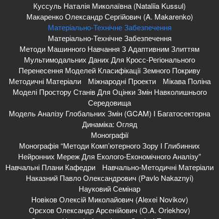
Куссуль Наталія Миколаївна (Nataliia Kussul)
Макаренко Олександр Сергійович (A. Makarenko)
Матеріально-Технічне Забезпечення
Матеріально-Технічне Забезпечення
Методи Машинного Навчання З Адаптивним Злиттям
Мультимодальних Даних Для Кросс-Регіонального
Перенесення Моделей Класифікації Земного Покриву
Методичні Матеріали
Міжнародні Проекти
Мікава Поліна
Моделі Простору Станів Для Оцінки Змін Навколишнього
Середовища
Модель Аналізу Глобальних Змін (GCAM) І Багатосекторна
Динаміка: Огляд
Монографії
Монографія “Методи Комп’ютерного Зору І Глибинних
Нейронних Мереж Для Еколого-Економічного Аналізу”
Навчальні Плани Кафедри
Навчально-Методичні Матеріали
Наказний Павло Олександрович (Pavlo Nakaznyi)
Науковий Семінар
Новіков Олексій Миколайович (Alexei Novikov)
Орєхов Олександр Арсенійович (O.A. Oriekhov)