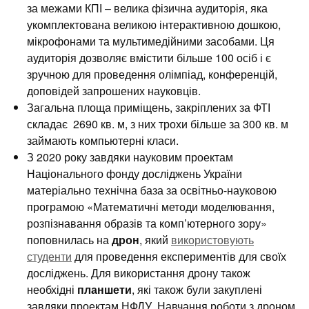
за межами КПІ – велика фізична аудиторія, яка
укомплектована великою інтерактивною дошкою,
мікрофонами та мультимедійними засобами. Ця
аудиторія дозволяє вмістити більше 100 осіб і є
зручною для проведення олімпіад, конференцій,
доповідей запрошених науковців.
Загальна площа приміщень, закріплених за ФТІ
складає 2690 кв. м, з них трохи більше за 300 кв. м
займають компьютерні класи.
З 2020 року завдяки науковим проектам
Національного фонду досліджень України
матеріально технічна база за освітньо-науковою
програмою «Математичні методи моделювання,
розпізнавання образів та комп’ютерного зору»
поповнилась на
дрон
, який
використовують
студенти
для проведення експериментів для своїх
досліджень. Для використання дрону також
необхідні
планшети
, які також були закуплені
завдяки проектам НФДУ. Навчання роботи з дроном