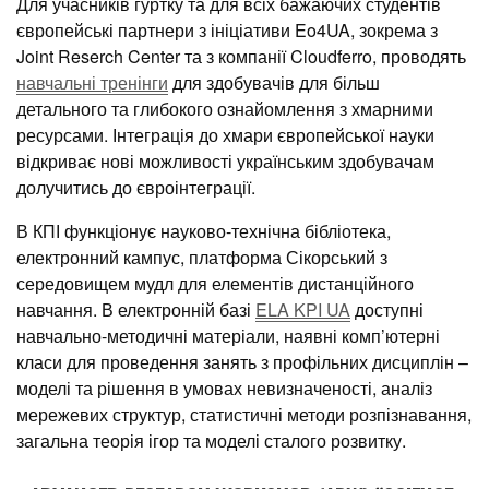
Для учасників гуртку та для всіх бажаючих студентів
європейські партнери з ініціативи Eo4UA, зокрема з
Joint Reserch Center та з компанії Cloudferro, проводять
навчальні тренінги
для здобувачів для більш
детального та глибокого ознайомлення з хмарними
ресурсами. Інтеграція до хмари європейської науки
відкриває нові можливості українським здобувачам
долучитись до євроінтеграції.
В КПІ функціонує науково-технічна бібліотека,
електронний кампус, платформа Сікорський з
середовищем мудл для елементів дистанційного
навчання. В електронній базі
ELA KPI UA
доступні
навчально-методичні матеріали, наявні комп’ютерні
класи для проведення занять з профільних дисциплін –
моделі та рішення в умовах невизначеності, аналіз
мережевих структур, статистичні методи розпізнавання,
загальна теорія ігор та моделі сталого розвитку.