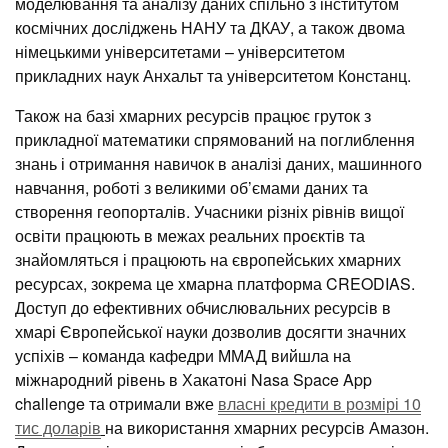
моделювання та аналізу даних спільно з інститутом
космічних досліджень НАНУ та ДКАУ, а також двома
німецькими університетами – університетом
прикладних наук Анхальт та університетом Констанц.
Також на базі хмарних ресурсів працює груток з
прикладної математики спрямований на поглиблення
знань і отримання навичок в аналізі даних, машинного
навчання, роботі з великими об’ємами даних та
створення геопорталів. Учасники різніх рівнів вищої
освіти працюють в межах реальних проєктів та
знайомляться і працюють на європейських хмарних
ресурсах, зокрема це хмарна платформа CREODIAS.
Доступ до ефективних обчислювальних ресурсів в
хмарі Європейської науки дозволив досягти значних
успіхів – команда кафедри ММАД вийшла на
міжнародний рівень в Хакатоні Nasa Space App
challenge та отримали вже
власні кредити в розмірі 10
тис доларів
на використання хмарних ресурсів Амазон.