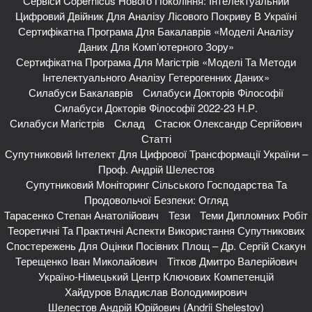
Сервіси Copernicus Нового Покоління: Інтелектуальний
Цифровий Двійник Для Аналізу Лісового Покриву В Україні
Сертифікатна Програма Для Бакалаврів «Моделі Аналізу
Даних Для Комп’ютерного Зору»
Сертифікатна Програма Для Магістрів «Моделі Та Методи
Інтелектуального Аналізу Гетерогенних Даних»
Силабуси Бакалаврів
Силабуси Докторів Філософії
Силабуси Докторів Філософії 2022-23 Н.р.
Силабуси Магістрів
Склад
Стасюк Олександр Сергійович
Статті
Супутниковий Інтелект Для Цифрової Трансформації України –
Проф. Андрій Шелестов
Супутниковий Моніторинг Сільського Господарства Та
Продовольчої Безпеки: Огляд
Тарасенко Степан Анатолійович
Тези
Теми Дипломних Робіт
Теоретичні Та Практичні Аспекти Використання Супутникових
Спостережень Для Оцінки Посівних Площ – Др. Сергій Скакун
Терещенко Іван Миколайович
Тітков Дмитро Валерійович
Україно-Німецький Центр Ключових Компетенцій
Хайдуров Владислав Володимирович
Шелестов Андрій Юрійович (Andrii Shelestov)