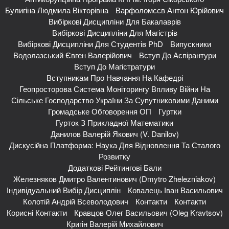
Булигіна Людмила Вікторівна
Варфоломєєв Антон Юрійович
Вибіркові Дисципліни Для Бакалаврів
Вибіркові Дисципліни Для Магістрів
Вибіркові Дисципліни Для Студентів PhD
Випускники
Водолазський Євген Валерійович
Вступ До Аспірантури
Вступ До Магістратури
Вступникам Про Навчання На Кафедрі
Геопросторова Система Моніторингу Впливу Війни На
Сільське Господарство України За Супутниковими Даними
Громадське Обговорення ОП
Гуртки
Гурток З Прикладної Математики
Данилов Валерій Якович (V. Danilov)
Дискусійна Платформа: Наука Для Відновлення Та Сталого
Розвитку
Додаткові Рейтингові Бали
Железняков Дмитро Валентинович (Dmytro Zhelezniakov)
Індивідуальний Вибір Дисциплін
Ковалець Іван Васильович
Колотій Андрій Всеволодович
Контакти
Контакти
Корисні Контакти
Кравцов Олег Васильович (Oleg Kravtsov)
Кригін Валерій Михайлович