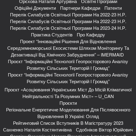
Орєхова Наталія Артурівна
Освітні Програми
Офіційні Документи
Партнери Кафедри
Патенти
Перелік Силабусів Освітньої Програми На 2022-23 Н.р.
Перелік Силабусів Освітньої Програми На 2022-23 Н.р.
Перелік Силабусів Освітньої Програми На 2023-24 Н.р.
Практика Студентів
Про Кафедру
Проект “Інноваційні Рішення Для Відновлення
Середземноморської Екосистеми Шляхом Моніторингу Та
Дезактивації Від Хімічного Забруднення” – IMERMAID
Проєкт “Інформаційні Технології Геопросторового Аналізу
Розвитку Сільських Територій І Громад”
Проєкт “Інформаційні Технології Геопросторового Аналізу
Розвитку Сільських Територій І Громад”
Проєкт «Асоціювання Українських Міст До Місій Кліматичної
Нейтральності Та Розумних Міст» – U_CAN
Проєкти
Регіональне Енергетичне Моделювання Для Післявоєнного
Відновлення В Україні: Огляд
Рейтинговий Список Вступників В Магістратуру 2023
Сахненко Наталія Костянтинівна
Сдобніков Віктор Юрійович