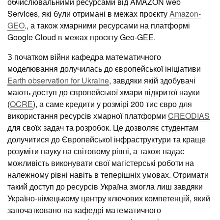
обчислювальними ресурсами від AMAZON web
Services, які були отримані в межах проєкту
Amazon-
GEO
., а також хмарними ресурсами на платформі
Google Cloud в межах проєкту Geo-GEE.
З початком війни кафедра математичного
моделювання долучилась до європейської ініціативи
Earth observation for Ukraine
, завдяки якій здобувачі
мають доступ до європейської хмари відкритої науки
(
OCRE
), а саме кредити у розмірі 200 тис євро для
використання ресурсів хмарної платформи
CREODIAS
для своїх задач та розробок. Це дозволяє студентам
долучитися до Європейської інфраструктури та краще
розуміти науку на світовому рівні, а також надає
можливість виконувати свої магістерські роботи на
належному рівні навіть в теперішніх умовах. Отримати
такий доступ до ресурсів Україна змогла лиш завдяки
Україно-німецькому центру ключових компетенцій, який
започатковано на кафедрі математичного