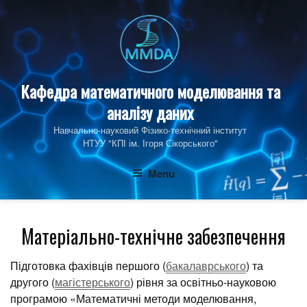
Skip
to
content
Кафедра математичного моделювання та
аналізу даних
Навчально-науковий Фізико‑технічний інститут
НТУУ "КПІ ім. Ігоря Сікорського"
Menu
Матеріально-технічне забезпечення
Підготовка фахівців першого (
бакалаврського
) та
другого (
магістерського
) рівня за освітньо-науковою
програмою «Математичні методи моделювання,