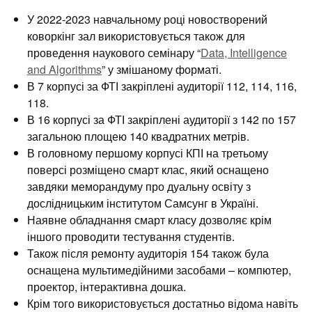
У 2022-2023 навчальному році новостворений
коворкінг зал використовується також для
проведення наукового семінару “
Data, Intelligence
and Algorithms
” у змішаному форматі.
В 7 корпусі за ФТІ закріплені аудиторії 112, 114, 116,
118.
В 16 корпусі за ФТІ закріплені аудиторії з 142 по 157
загальною площею 140 квадратних метрів.
В головному першому корпусі КПІ на третьому
поверсі розміщено смарт клас, який оснащено
завдяки меморандуму про дуальну освіту з
дослідницьким інститутом Самсунг в Україні.
Наявне обладнання смарт класу дозволяє крім
іншого проводити тестування студентів.
Також після ремонту аудиторія 154 також була
оснащена мультимедійними засобами – компютер,
проектор, інтерактивна дошка.
Крім того використовується достатньо відома навіть