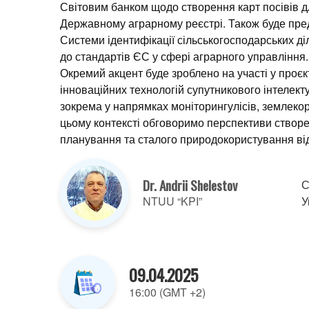
Світовим банком щодо створення карт посівів дл
Державному аграрному реєстрі. Також буде пред
Системи ідентифікації сільськогосподарських д
до стандартів ЄС у сфері аграрного управління.
Окремий акцент буде зроблено на участі у проє
інноваційних технологій супутникового інтелекту
зокрема у напрямках моніторингулісів, землеко
цьому контексті обговоримо перспективи створе
планування та сталого природокористування від
Dr. Andrii Shelestov
С
NTUU “KPI”
У
09.04.2025
16:00 (GMT +2)