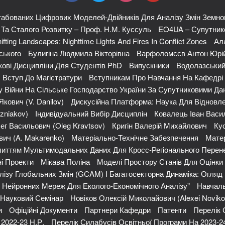
абованих Цифрових Моделей-Двійників Для Аналізу Змін Земно
я Та Сталого Розвитку – Проф. Н.М. Куссуль
EO4UA – Супутнико
ifting Landscapes: Nighttime Lights And Fires In Conflict Zones
Ал
ського
Булигіна Людмила Вікторівна
Варфоломєєв Антон Юрі
кові Дисципліни Для Студентів PhD
Випускники
Водолазський
Вступ До Магістратури
Вступникам Про Навчання На Кафедрі
 Війни На Сільське Господарство України За Супутниковими Да
кович (V. Danilov)
Дискусійна Платформа: Наука Для Відновле
zniakov)
Індивідуальний Вибір Дисциплін
Ковалець Іван Васи
ег Васильович (Oleg Kravtsov)
Кригін Валерій Михайлович
Кус
ич (A. Makarenko)
Матеріально-Технічне Забезпечення
Матер
иттям Мультимодальних Даних Для Кросс-Регіонального Перене
і Проекти
Мікава Поліна
Моделі Простору Станів Для Оцінк
ізу Глобальних Змін (GCAM) І Багатосекторна Динаміка: Огляд
х Нейронних Мереж Для Еколого-Економічного Аналізу”
Навчаль
Науковий Семінар
Новіков Олексій Миколайович (Alexei Noviko
и
Офіційні Документи
Партнери Кафедри
Патенти
Перелік 
2022-23 Н.р.
Перелік Силабусів Освітньої Програми На 2023-2