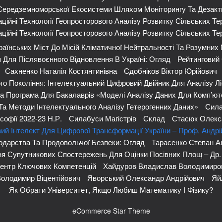
 Середземноморської Екосистеми Шляхом Моніторингу Та Дезакт
ційні Технології Геопросторового Аналізу Розвитку Сільських Тер
ційні Технології Геопросторового Аналізу Розвитку Сільських Тер
аїнських Міст До Місій Кліматичної Нейтральності Та Розумних
Для Післявоєнного Відновлення В Україні: Огляд
Рейтинговий 
Сахненко Наталія Костянтинівна
Сдобніков Віктор Юрійович
го Покоління: Інтелектуальний Цифровий Двійник Для Аналізу Лі
а Програма Для Бакалаврів «Моделі Аналізу Даних Для Комп’ют
Та Методи Інтелектуального Аналізу Гетерогенних Даних»
Сила
софії 2022-23 Н.р.
Силабуси Магістрів
Склад
Стасюк Олекс
ий Інтелект Для Цифрової Трансформації України – Проф. Андр
одарства Та Продовольчої Безпеки: Огляд
Тарасенко Степан А
ня Супутникових Спостережень Для Оцінки Посівних Площ – Др.
Центр Ключових Компетенцій
Хайдуров Владислав Володимиро
олодимир Віцентійович
Яворський Олександр Андрійович
Яй
Як Обрати Університет, Якщо Любиш Математику І Фізику?
eCommerce Star Theme