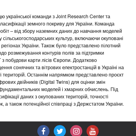
цю української команди з Joint Research Center та
ласифікації земного покриву для України. Команда
іт – від збору наземних даних до навчання моделей
 сільськогосподарських культур, включаючи окуповані
их регіонах України. Також було представлено пілотний
 щодо розмежування контурів полів за підтримки
 з побудови карти лісів Європи. Додатково
ення сонячних та вітрових електростанцій в Україні на
ті територій. Останнім напрямком представлено проєкт
ових двійників (Digital Twins) для оцінки змін
фундаментальних моделей і хмарних обчислень. Під
ифікації даних з окупованих територій, точності
, а також потенційної співпраці з Держстатом України.