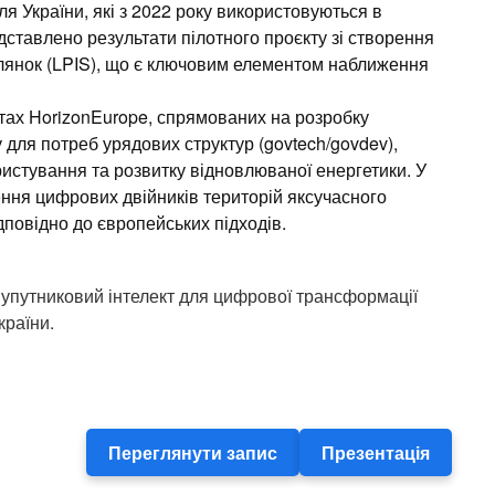
я України, які з 2022 року використовуються в
ставлено результати пілотного проєкту зі створення
ілянок (LPIS), що є ключовим елементом наближення
ктах HorizonEurope, спрямованих на розробку
 для потреб урядових структур (govtech/govdev),
ристування та розвитку відновлюваної енергетики. У
ння цифрових двійників територій яксучасного
повідно до європейських підходів.
упутниковий інтелект для цифрової трансформації
країни.
Переглянути запис
Презентація