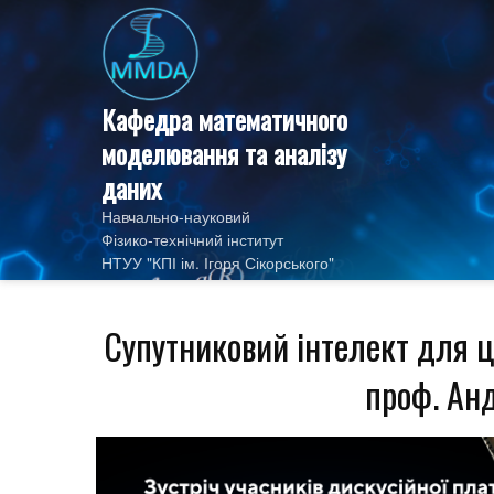
Skip
to
content
Кафедра математичного
моделювання та аналізу
даних
Навчально-науковий
Фізико‑технічний інститут
НТУУ "КПІ ім. Ігоря Сікорського"
Супутниковий інтелект для ц
проф. Ан