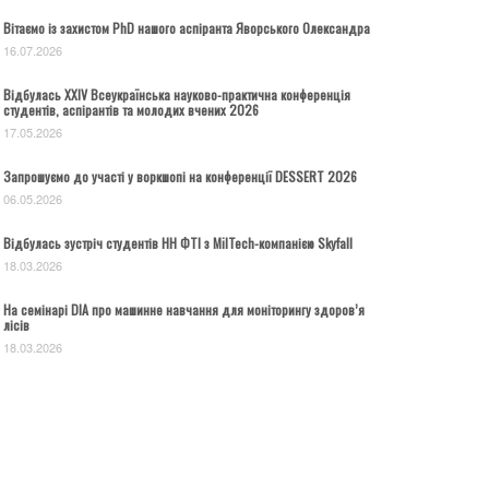
Вітаємо із захистом PhD нашого аспіранта Яворського Олександра
16.07.2026
Відбулась ХХІV Всеукраїнська науково-практична конференція
студентів, аспірантів та молодих вчених 2026
17.05.2026
Запрошуємо до участі у воркшопі на конференції DESSERT 2026
06.05.2026
Відбулась зустріч студентів НН ФТІ з MilTech-компанією Skyfall
18.03.2026
На семінарі DIA про машинне навчання для моніторингу здоров’я
лісів
18.03.2026