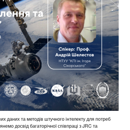
х даних та методів штучного інтелекту для потреб
янемо досвід багаторічної співпраці з JRC та