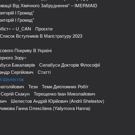
ивації Від Хімічного Забруднення” – IMERMAID
иторій І Громад”
иторій І Громад”
 Міст» – U_CAN
Проєкти
Список Вступників В Магістратуру 2023
сового Покриву В Україні
ерного Зору»
буси Бакалаврів
Силабуси Докторів Філософії
андр Сергійович
Статті
ій Шелестов
натолійович
Тези
Теми Дипломних Робіт
 Сергій Скакун
Терещенко Іван Миколайович
вич
Шелестов Андрій Юрійович (Andrii Shelestov)
лимова Ганна Олексіївна (Yailymova Hanna)