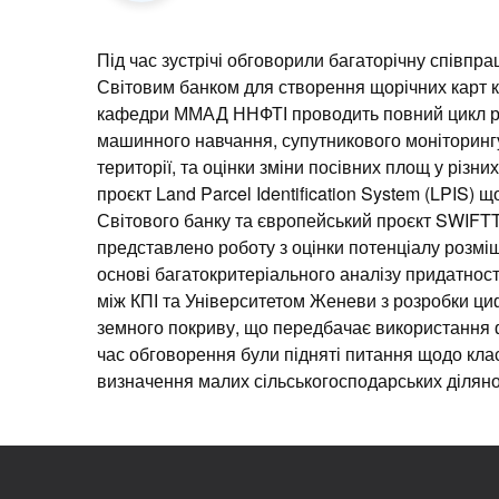
Під час зустрічі обговорили багаторічну співпра
Світовим банком для створення щорічних карт к
кафедри ММАД ННФТІ проводить повний цикл роб
машинного навчання, супутникового моніторингу
території, та оцінки зміни посівних площ у різн
проєкт Land Parcel Identification System (LPIS)
Світового банку та європейський проєкт SWIFTT
представлено роботу з оцінки потенціалу розміщ
основі багатокритеріального аналізу придатнос
між КПІ та Університетом Женеви з розробки цифр
земного покриву, що передбачає використання 
час обговорення були підняті питання щодо клас
визначення малих сільськогосподарських ділянок