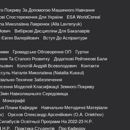
го Покриву За Допомогою Машинного Навчання
ві Спостереження Для України
ESA WorldCereal
ла Миколаївна Лавренюк (Alla Lavrenyuk)
йович
Вибіркові Дисципліни Для Бакалаврів
 Євген Валерійович
Вступ До Аспірантури
ними
Громадське Обговорення ОП
Гуртки
ння Та Сталого Розвитку
Додаткові Рейтингові Бали
льович
Колотій Андрій Всеволодович
Контакти
суль Наталія Миколаївна (Nataliia Kussul)
іально-Технічне Забезпечення
сення Моделей Класифікації Земного Покриву
и Змін Навколишнього Середовища
Монографії
ні Плани Кафедри
Навчально-Методичні Матеріали
v)
Орєхов Олександр Арсенійович (O.A. Oriekhov)
Силабусів Освітньої Програми На 2022-23 Н.р.
4 Н.р.
Практика Студентів
Про Кафедру