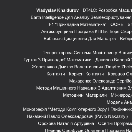
Vladyslav Khaidurov
DT4LC: Розробка Масшт
Earth Intelligence Для Аналізу Землекористуванн
F1 “Прикладна Математика”
OCRE
Sh
Антикорупційна Програма КПІ Ім. Ігоря Сікор
Вибіркові Дисципліни Для Магістрів
Вибір
Геопросторова Система Моніторингу Впливу
Гурток З Прикладної Математики
Данилов Валерій Я
Железняков Дмитро Валентинович (Dmytro Zhele
Контакти
Корисні Контакти
Кравцов Ол
Макаренко Олександр Сергійов
Методи Машинного Навчання З Адаптивним Зл
Методичні Матеріали
Міжнародн
Модель Анал
Монографія “Методи Комп’ютерного Зору І Глибинни
Наказний Павло Олександрович (Pavlo Nakaznyi)
Орєхова Наталія Артурівна
Освітні Програм
Перелік Силабусів Освітньої Програми На 