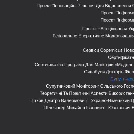
Проект “Інноваційні Рішення Для Відновлення
Проєкт “Інформа
Проєкт “Інформа
Проєкт «Асоціювання Укр
Регіональне Енергетичне Моделювання 
Сервіси Copernicus Ново
Сертифікатн
Сертифікатна Програма Для Магістрів «Моделі 
Силабуси Докторів Філо
Супутников
Супутниковий Моніторинг Сільського Госп
Теоретичні Та Практичні Аспекти Використан
Тітков Дмитро Валерійович
Україно-Німецький 
Шлезінгер Михайло Іванович
Юзефович В