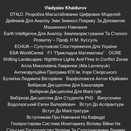
Vladyslav Khaidurov
DT4LC: Розробка Масштабованих Цифрових Моделей-
Двійників Для Аналізу Змін Земного Покриву За Допомогою
Машинного Навчання
Earth Intelligence Для Аналізу Землекористування Та Сталого
Розвитку – Проф. Н.М. Куссуль
EO4UA – Супутникові Спостереження Для України
ESA WorldCereal
F1 “Прикладна Математика”
OCRE
Shifting Landscapes: Nighttime Lights And Fires In Conflict Zones
Алла Миколаївна Лавренюк (Alla Lavrenyuk)
Антикорупційна Програма КПІ Ім. Ігоря Сікорського
Булигіна Людмила Вікторівна
Варфоломєєв Антон Юрійович
Вибіркові Дисципліни Для Бакалаврів
Вибіркові Дисципліни Для Магістрів
Вибіркові Дисципліни Для Студентів PhD
Випускники
Водолазський Євген Валерійович
Вступ До Аспірантури
Вступ До Магістратури
Вступникам Про Навчання На Кафедрі
Геопросторова Система Моніторингу Впливу Війни На
Сільське Господарство України За Супутниковими Даними