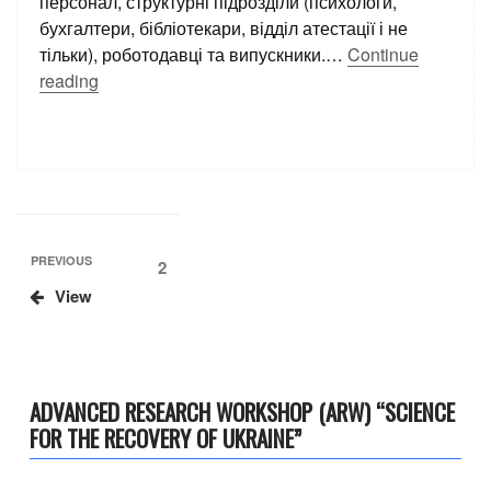
персонал, структурні підрозділи (психологи,
бухгалтери, бібліотекари, відділ атестації і не
тільки), роботодавці та випускники.…
Continue
reading
Навігація
Previous
PREVIOUS
Page
2
Post
записів
View
ADVANCED RESEARCH WORKSHOP (ARW) “SCIENCE
FOR THE RECOVERY OF UKRAINE”