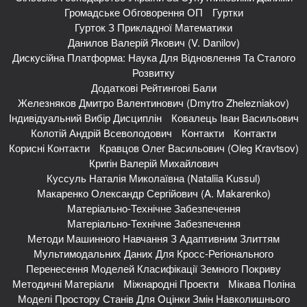
Громадське Обговорення ОП
Гуртки
Гурток З Прикладної Математики
Данилов Валерій Якович (V. Danilov)
Дискусійна Платформа: Наука Для Відновлення Та Сталого
Розвитку
Додаткові Рейтингові Бали
Железняков Дмитро Валентинович (Dmytro Zhelezniakov)
Індивідуальний Вибір Дисциплін
Ковалець Іван Васильович
Колотій Андрій Всеволодович
Контакти
Контакти
Корисні Контакти
Кравцов Олег Васильович (Oleg Kravtsov)
Кригін Валерій Михайлович
Куссуль Наталія Миколаївна (Nataliia Kussul)
Макаренко Олександр Сергійович (A. Makarenko)
Матеріально-Технічне Забезпечення
Матеріально-Технічне Забезпечення
Методи Машинного Навчання З Адаптивним Злиттям
Мультимодальних Даних Для Кросс-Регіонального
Перенесення Моделей Класифікації Земного Покриву
Методичні Матеріали
Міжнародні Проекти
Мікава Поліна
Моделі Простору Станів Для Оцінки Змін Навколишнього