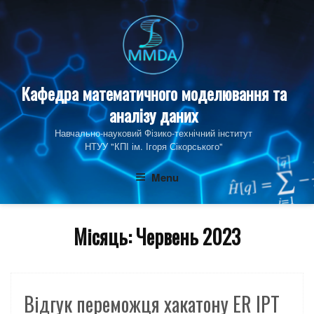
Skip
to
content
Кафедра математичного моделювання та
аналізу даних
Навчально-науковий Фізико‑технічний інститут
НТУУ "КПІ ім. Ігоря Сікорського"
Menu
Місяць:
Червень 2023
Відгук переможця хакатону ER IPT