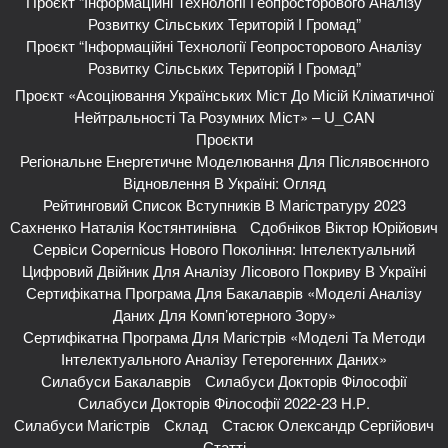
Проєкт “Інформаційні Технології Геопросторового Аналізу
Розвитку Сільських Територій І Громад”
Проєкт “Інформаційні Технології Геопросторового Аналізу
Розвитку Сільських Територій І Громад”
Проєкт «Асоціювання Українських Міст До Місій Кліматичної
Нейтральності Та Розумних Міст» – U_CAN
Проєкти
Регіональне Енергетичне Моделювання Для Післявоєнного
Відновлення В Україні: Огляд
Рейтинговий Список Вступників В Магістратуру 2023
Сахненко Наталія Костянтинівна
Сдобніков Віктор Юрійович
Сервіси Copernicus Нового Покоління: Інтелектуальний
Цифровий Двійник Для Аналізу Лісового Покриву В Україні
Сертифікатна Програма Для Бакалаврів «Моделі Аналізу
Даних Для Комп’ютерного Зору»
Сертифікатна Програма Для Магістрів «Моделі Та Методи
Інтелектуального Аналізу Гетерогенних Даних»
Силабуси Бакалаврів
Силабуси Докторів Філософії
Силабуси Докторів Філософії 2022-23 Н.р.
Силабуси Магістрів
Склад
Стасюк Олександр Сергійович
Статті