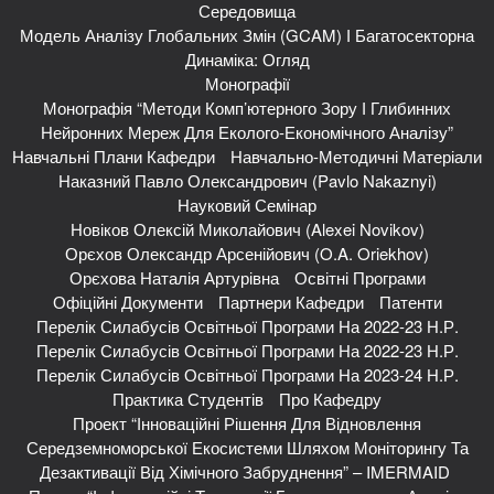
Середовища
Модель Аналізу Глобальних Змін (GCAM) І Багатосекторна
Динаміка: Огляд
Монографії
Монографія “Методи Комп’ютерного Зору І Глибинних
Нейронних Мереж Для Еколого-Економічного Аналізу”
Навчальні Плани Кафедри
Навчально-Методичні Матеріали
Наказний Павло Олександрович (Pavlo Nakaznyi)
Науковий Семінар
Новіков Олексій Миколайович (Alexei Novikov)
Орєхов Олександр Арсенійович (O.A. Oriekhov)
Орєхова Наталія Артурівна
Освітні Програми
Офіційні Документи
Партнери Кафедри
Патенти
Перелік Силабусів Освітньої Програми На 2022-23 Н.р.
Перелік Силабусів Освітньої Програми На 2022-23 Н.р.
Перелік Силабусів Освітньої Програми На 2023-24 Н.р.
Практика Студентів
Про Кафедру
Проект “Інноваційні Рішення Для Відновлення
Середземноморської Екосистеми Шляхом Моніторингу Та
Дезактивації Від Хімічного Забруднення” – IMERMAID