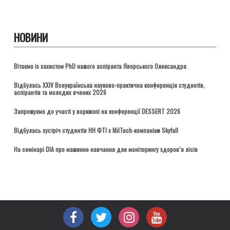
НОВИНИ
Вітаємо із захистом PhD нашого аспіранта Яворського Олександра
Відбулась ХХІV Всеукраїнська науково-практична конференція студентів,
аспірантів та молодих вчених 2026
Запрошуємо до участі у воркшопі на конференції DESSERT 2026
Відбулась зустріч студентів НН ФТІ з MilTech-компанією Skyfall
На семінарі DIA про машинне навчання для моніторингу здоров’я лісів