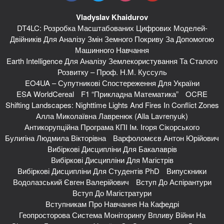
Vladyslav Khaidurov
DT4LC: Розробка Масштабованих Цифрових Моделей-
Двійників Для Аналізу Змін Земного Покриву За Допомогою
Машинного Навчання
Earth Intelligence Для Аналізу Землекористування Та Сталого
Розвитку – Проф. Н.М. Куссуль
EO4UA – Супутникові Спостереження Для України
ESA WorldCereal
F1 “Прикладна Математика”
OCRE
Shifting Landscapes: Nighttime Lights And Fires In Conflict Zones
Алла Миколаївна Лавренюк (Alla Lavrenyuk)
Антикорупційна Програма КПІ Ім. Ігоря Сікорського
Булигіна Людмила Вікторівна
Варфоломєєв Антон Юрійович
Вибіркові Дисципліни Для Бакалаврів
Вибіркові Дисципліни Для Магістрів
Вибіркові Дисципліни Для Студентів PhD
Випускники
Водолазський Євген Валерійович
Вступ До Аспірантури
Вступ До Магістратури
Вступникам Про Навчання На Кафедрі
Геопросторова Система Моніторингу Впливу Війни На