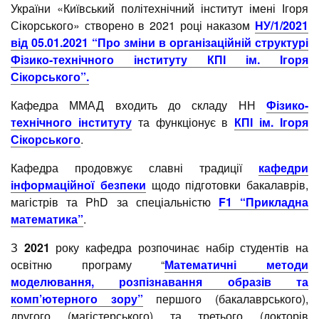
України «Київський політехнічний інститут імені Ігоря
Сікорського» створено в 2021 році наказом
НУ/1/2021
від 05.01.2021 “Про зміни в організаційній структурі
Фізико-технічного інституту КПІ ім. Ігоря
Сікорського”.
Кафедра ММАД входить до складу НН
Фізико-
технічного інституту
та функціонує в
КПІ ім. Ігоря
Сікорського
.
Кафедра продовжує славні традиції
кафедри
інформаційної безпеки
щодо підготовки бакалаврів,
магістрів та PhD за спеціальністю
F1 “Прикладна
математика”
.
З
2021
року кафедра розпочинає набір студентів на
освітню програму “
Математичні методи
моделювання, розпізнавання образів та
комп’ютерного зору”
першого (бакалаврського),
другого (магістерського) та третього (докторів