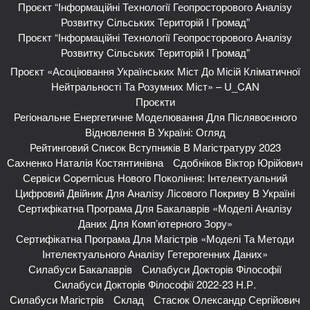
Проєкт “Інформаційні Технології Геопросторового Аналізу
Розвитку Сільських Територій І Громад”
Проєкт “Інформаційні Технології Геопросторового Аналізу
Розвитку Сільських Територій І Громад”
Проєкт «Асоціювання Українських Міст До Місій Кліматичної
Нейтральності Та Розумних Міст» – U_CAN
Проєкти
Регіональне Енергетичне Моделювання Для Післявоєнного
Відновлення В Україні: Огляд
Рейтинговий Список Вступників В Магістратуру 2023
Сахненко Наталія Костянтинівна
Сдобніков Віктор Юрійович
Сервіси Copernicus Нового Покоління: Інтелектуальний
Цифровий Двійник Для Аналізу Лісового Покриву В Україні
Сертифікатна Програма Для Бакалаврів «Моделі Аналізу
Даних Для Комп’ютерного Зору»
Сертифікатна Програма Для Магістрів «Моделі Та Методи
Інтелектуального Аналізу Гетерогенних Даних»
Силабуси Бакалаврів
Силабуси Докторів Філософії
Силабуси Докторів Філософії 2022-23 Н.р.
Силабуси Магістрів
Склад
Стасюк Олександр Сергійович