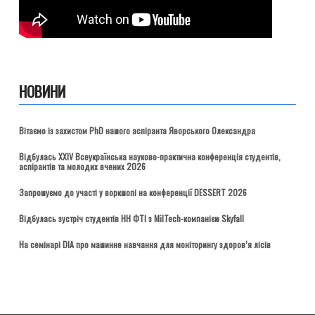
НОВИНИ
Вітаємо із захистом PhD нашого аспіранта Яворського Олександра
Відбулась ХХІV Всеукраїнська науково-практична конференція студентів,
аспірантів та молодих вчених 2026
Запрошуємо до участі у воркшопі на конференції DESSERT 2026
Відбулась зустріч студентів НН ФТІ з MilTech-компанією Skyfall
На семінарі DIA про машинне навчання для моніторингу здоров’я лісів