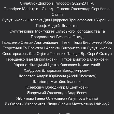
Силабуси Докторів Філософії 2022-23 Н.р.
Силабуси Магістрів
Склад
Стасюк Олександр Сергійович
Статті
Супутниковий Інтелект Для Цифрової Трансформації України –
Проф. Андрій Шелестов
Супутниковий Моніторинг Сільського Господарства Та
Продовольчої Безпеки: Огляд
Тарасенко Степан Анатолійович
Тези
Теми Дипломних Робіт
Теоретичні Та Практичні Аспекти Використання Супутникових
Спостережень Для Оцінки Посівних Площ – Др. Сергій Скакун
Терещенко Іван Миколайович
Тітков Дмитро Валерійович
Україно-Німецький Центр Ключових Компетенцій
Хайдуров Владислав Володимирович
Шелестов Андрій Юрійович (Andrii Shelestov)
Шлезінгер Михайло Іванович
Юзефович Володимир Віцентійович
Яворський Олександр Андрійович
Яйлимова Ганна Олексіївна (Yailymova Hanna)
Як Обрати Університет, Якщо Любиш Математику І Фізику?