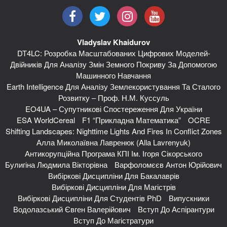
Vladyslav Khaidurov
DT4LC: Розробка Масштабованих Цифрових Моделей-
Двійників Для Аналізу Змін Земного Покриву За Допомогою
Машинного Навчання
Earth Intelligence Для Аналізу Землекористування Та Сталого
Розвитку – Проф. Н.М. Куссуль
EO4UA – Супутникові Спостереження Для України
ESA WorldCereal
F1 “Прикладна Математика”
OCRE
Shifting Landscapes: Nighttime Lights And Fires In Conflict Zones
Алла Миколаївна Лавренюк (Alla Lavrenyuk)
Антикорупційна Програма КПІ Ім. Ігоря Сікорського
Булигіна Людмила Вікторівна
Варфоломєєв Антон Юрійович
Вибіркові Дисципліни Для Бакалаврів
Вибіркові Дисципліни Для Магістрів
Вибіркові Дисципліни Для Студентів PhD
Випускники
Водолазський Євген Валерійович
Вступ До Аспірантури
Вступ До Магістратури