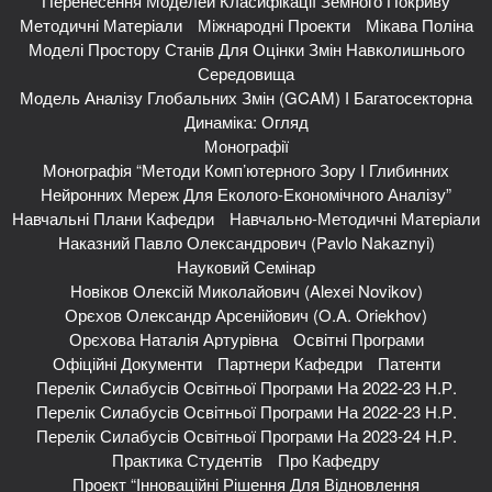
Перенесення Моделей Класифікації Земного Покриву
Методичні Матеріали
Міжнародні Проекти
Мікава Поліна
Моделі Простору Станів Для Оцінки Змін Навколишнього
Середовища
Модель Аналізу Глобальних Змін (GCAM) І Багатосекторна
Динаміка: Огляд
Монографії
Монографія “Методи Комп’ютерного Зору І Глибинних
Нейронних Мереж Для Еколого-Економічного Аналізу”
Навчальні Плани Кафедри
Навчально-Методичні Матеріали
Наказний Павло Олександрович (Pavlo Nakaznyi)
Науковий Семінар
Новіков Олексій Миколайович (Alexei Novikov)
Орєхов Олександр Арсенійович (O.A. Oriekhov)
Орєхова Наталія Артурівна
Освітні Програми
Офіційні Документи
Партнери Кафедри
Патенти
Перелік Силабусів Освітньої Програми На 2022-23 Н.р.
Перелік Силабусів Освітньої Програми На 2022-23 Н.р.
Перелік Силабусів Освітньої Програми На 2023-24 Н.р.
Практика Студентів
Про Кафедру
Проект “Інноваційні Рішення Для Відновлення