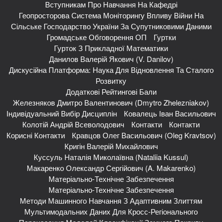
Вступникам Про Навчання На Кафедрі
Геопросторова Система Моніторингу Впливу Війни На
Сільське Господарство України За Супутниковими Даними
Громадське Обговорення ОП
Гуртки
Гурток З Прикладної Математики
Данилов Валерій Якович (V. Danilov)
Дискусійна Платформа: Наука Для Відновлення Та Сталого
Розвитку
Додаткові Рейтингові Бали
Железняков Дмитро Валентинович (Dmytro Zhelezniakov)
Індивідуальний Вибір Дисциплін
Ковалець Іван Васильович
Колотій Андрій Всеволодович
Контакти
Контакти
Корисні Контакти
Кравцов Олег Васильович (Oleg Kravtsov)
Кригін Валерій Михайлович
Куссуль Наталія Миколаївна (Nataliia Kussul)
Макаренко Олександр Сергійович (A. Makarenko)
Матеріально-Технічне Забезпечення
Матеріально-Технічне Забезпечення
Методи Машинного Навчання З Адаптивним Злиттям
Мультимодальних Даних Для Кросс-Регіонального