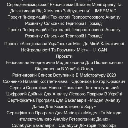
Середземноморської Екосистеми Шляхом Моніторингу Та
Дезактивації Від Хімічного Забруднення” – IMERMAID
Проєкт “Інформаційні Технології Геопросторового Аналізу
Розвитку Сільських Територій І Громад”
Проєкт “Інформаційні Технології Геопросторового Аналізу
Розвитку Сільських Територій І Громад”
Проєкт «Асоціювання Українських Міст До Місій Кліматичної
Нейтральності Та Розумних Міст» – U_CAN
Проєкти
Регіональне Енергетичне Моделювання Для Післявоєнного
Відновлення В Україні: Огляд
Рейтинговий Список Вступників В Магістратуру 2023
Сахненко Наталія Костянтинівна
Сдобніков Віктор Юрійович
Сервіси Copernicus Нового Покоління: Інтелектуальний
Цифровий Двійник Для Аналізу Лісового Покриву В Україні
Сертифікатна Програма Для Бакалаврів «Моделі Аналізу
Даних Для Комп’ютерного Зору»
Сертифікатна Програма Для Магістрів «Моделі Та Методи
Інтелектуального Аналізу Гетерогенних Даних»
Силабуси Бакалаврів
Силабуси Докторів Філософії