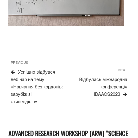
Навігація
Previous
PREVIOUS
записів
Post
Next
NEXT
Успішно відбувся
Post
вебінар на тему
Відбулась міжнародна
«Навчання без кордонів:
конференція
зарубіж зі
IDAACS2023
стипендією»
ADVANCED RESEARCH WORKSHOP (ARW) “SCIENCE