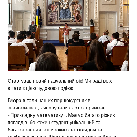
Стартував новий навчальний рік! Ми раді всіх
вітати з цією чудовою подією!
Вчора вітали наших першокурсників,
знайомилися, зʼясовували як хто сприймає
«Прикладну математику». Маємо багато різних
поглядів, бо кожен студент унікальний та
багатогранний, з широким світоглядом та
глибокою душею. Віримо, що в них все вийде, а