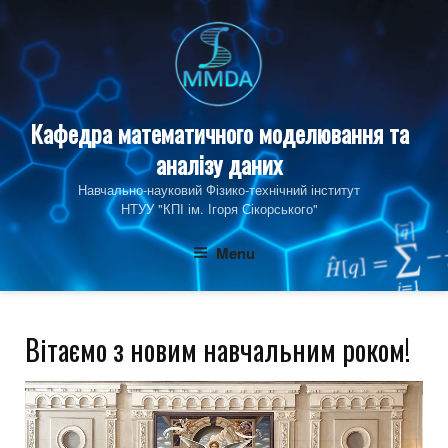
Skip
to
content
Кафедра математичного моделювання та
аналізу даних
Навчально-науковий Фізико‑технічний інститут
НТУУ "КПІ ім. Ігоря Сікорського"
Menu
Вітаємо з новим навчальним роком!