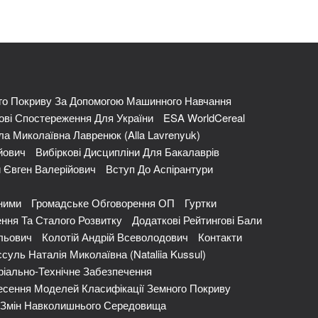
го Покриву За Допомогою Машинного Навчання
ві Спостереження Для України
ESA WorldCereal
ла Миколаївна Лавренюк (Alla Lavrenyuk)
йович
Вибіркові Дисципліни Для Бакалаврів
 Євген Валерійович
Вступ До Аспірантури
ними
Громадське Обговорення ОП
Гуртки
ння Та Сталого Розвитку
Додаткові Рейтингові Бали
льович
Колотій Андрій Всеволодович
Контакти
суль Наталія Миколаївна (Nataliia Kussul)
іально-Технічне Забезпечення
сення Моделей Класифікації Земного Покриву
и Змін Навколишнього Середовища