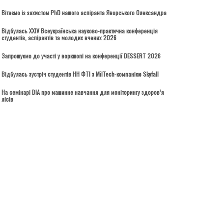
Вітаємо із захистом PhD нашого аспіранта Яворського Олександра
Відбулась ХХІV Всеукраїнська науково-практична конференція
студентів, аспірантів та молодих вчених 2026
Запрошуємо до участі у воркшопі на конференції DESSERT 2026
Відбулась зустріч студентів НН ФТІ з MilTech-компанією Skyfall
На семінарі DIA про машинне навчання для моніторингу здоров’я
лісів