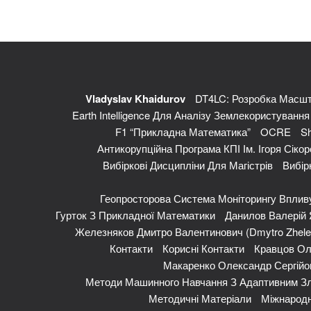
Vladyslav Khaidurov
DT4LC: Розробка Масшт
Earth Intelligence Для Аналізу Землекористуванн
F1 “Прикладна Математика”
OCRE
Sh
Антикорупційна Програма КПІ Ім. Ігоря Сікор
Вибіркові Дисципліни Для Магістрів
Вибір
Геопросторова Система Моніторингу Впливу
Гурток З Прикладної Математики
Данилов Валерій Я
Железняков Дмитро Валентинович (Dmytro Zhele
Контакти
Корисні Контакти
Кравцов Ол
Макаренко Олександр Сергійов
Методи Машинного Навчання З Адаптивним Зл
Методичні Матеріали
Міжнародн