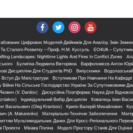
абованих Цифрових Моделей-Двійників Для Аналізу Змін Земно
я Та Сталого Розвитку – Проф. Н.М. Куссуль
EO4UA – Супутнико
ifting Landscapes: Nighttime Lights And Fires In Conflict Zones
Ал
ського
Булигіна Людмила Вікторівна
Варфоломєєв Антон Юрі
кові Дисципліни Для Студентів PhD
Випускники
Водолазський
Вступ До Магістратури
Вступникам Про Навчання На Кафедрі
 Війни На Сільське Господарство України За Супутниковими Да
кович (V. Danilov)
Дискусійна Платформа: Наука Для Відновле
zniakov)
Індивідуальний Вибір Дисциплін
Ковалець Іван Васи
ег Васильович (Oleg Kravtsov)
Кригін Валерій Михайлович
Кус
ич (A. Makarenko)
Матеріально-Технічне Забезпечення
Матер
иттям Мультимодальних Даних Для Кросс-Регіонального Перене
і Проекти
Мікава Поліна
Моделі Простору Станів Для Оцінк