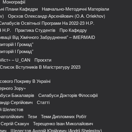
Монографії
ні Плани Кафедри
Навчально-Методичні Матеріали
v)
Орєхов Олександр Арсенійович (O.A. Oriekhov)
Силабусів Освітньої Програми На 2022-23 Н.р.
4 Н.р.
Практика Студентів
Про Кафедру
ивації Від Хімічного Забруднення” – IMERMAID
иторій І Громад”
иторій І Громад”
 Міст» – U_CAN
Проєкти
Список Вступників В Магістратуру 2023
сового Покриву В Україні
ерного Зору»
буси Бакалаврів
Силабуси Докторів Філософії
андр Сергійович
Статті
ій Шелестов
натолійович
Тези
Теми Дипломних Робіт
 Сергій Скакун
Терещенко Іван Миколайович
вич
Шелестов Андрій Юрійович (Andrii Shelestov)