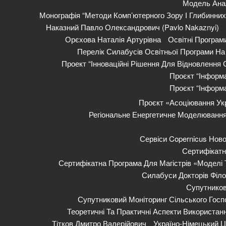
Модель Анал
Монографія “Методи Комп’ютерного Зору І Глибинни
Наказний Павло Олександрович (Pavlo Nakaznyi)
Орєхова Наталія Артурівна
Освітні Програм
Перелік Силабусів Освітньої Програми На 
Проект “Інноваційні Рішення Для Відновлення
Проєкт “Інформа
Проєкт “Інформа
Проєкт «Асоціювання Укр
Регіональне Енергетичне Моделювання 
Сервіси Copernicus Ново
Сертифікатн
Сертифікатна Програма Для Магістрів «Моделі 
Силабуси Докторів Філо
Супутников
Супутниковий Моніторинг Сільського Госп
Теоретичні Та Практичні Аспекти Використан
Тітков Дмитро Валерійович
Україно-Німецький 