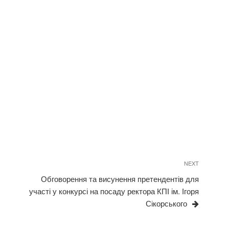
Next
NEXT
Post
Обговорення та висунення претендентів для
участі у конкурсі на посаду ректора КПІ ім. Ігоря
Сікорського