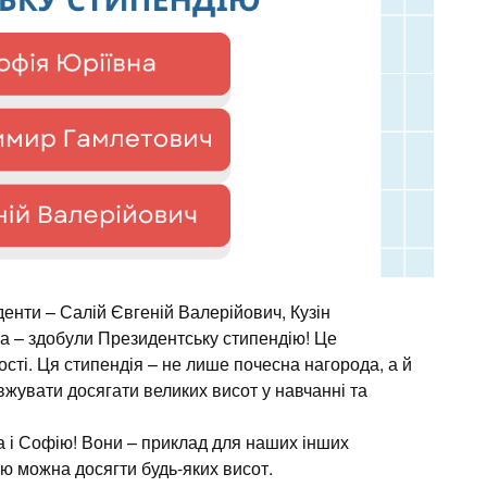
енти – Салій Євгеній Валерійович, Кузін
 – здобули Президентську стипендію! Це
ості. Ця стипендія – не лише почесна нагорода, а й
жувати досягати великих висот у навчанні та
а і Софію! Вони – приклад для наших інших
цею можна досягти будь-яких висот.