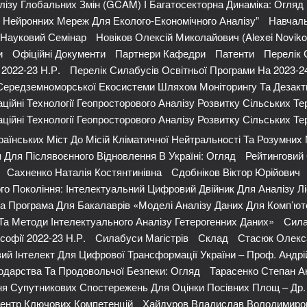
ізу Глобальних Змін (GCAM) І Багатосекторна Динаміка: Огляд
х Нейронних Мереж Для Еколого-Економічного Аналізу”
Навчаль
Науковий Семінар
Новіков Олексій Миколайович (Alexei Noviko
и
Офіційні Документи
Партнери Кафедри
Патенти
Перелік 
2022-23 Н.р.
Перелік Силабусів Освітньої Програми На 2023-2
 Середземноморської Екосистеми Шляхом Моніторингу Та Дезакт
ційні Технології Геопросторового Аналізу Розвитку Сільських Тер
ційні Технології Геопросторового Аналізу Розвитку Сільських Тер
аїнських Міст До Місій Кліматичної Нейтральності Та Розумних
Для Післявоєнного Відновлення В Україні: Огляд
Рейтинговий 
Сахненко Наталія Костянтинівна
Сдобніков Віктор Юрійович
го Покоління: Інтелектуальний Цифровий Двійник Для Аналізу Лі
а Програма Для Бакалаврів «Моделі Аналізу Даних Для Комп’ют
Та Методи Інтелектуального Аналізу Гетерогенних Даних»
Сила
софії 2022-23 Н.р.
Силабуси Магістрів
Склад
Стасюк Олекс
ий Інтелект Для Цифрової Трансформації України – Проф. Андр
одарства Та Продовольчої Безпеки: Огляд
Тарасенко Степан А
ня Супутникових Спостережень Для Оцінки Посівних Площ – Др.
Центр Ключових Компетенцій
Хайдуров Владислав Володимиро