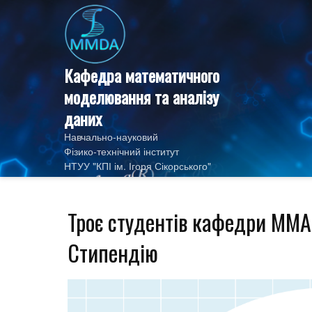
Skip
to
content
Кафедра математичного
моделювання та аналізу
даних
Навчально-науковий
Фізико‑технічний інститут
НТУУ "КПІ ім. Ігоря Сікорського"
Троє студентів кафедри ММ
Стипендію