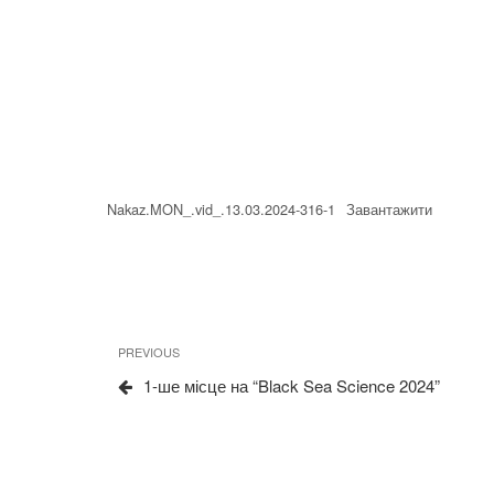
Nakaz.MON_.vid_.13.03.2024-316-1
Завантажити
Навігація
Previous
PREVIOUS
записів
Post
1-ше місце на “Black Sea Science 2024”