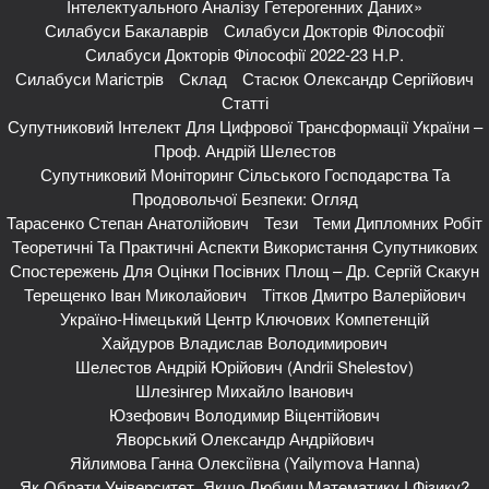
Інтелектуального Аналізу Гетерогенних Даних»
Силабуси Бакалаврів
Силабуси Докторів Філософії
Силабуси Докторів Філософії 2022-23 Н.р.
Силабуси Магістрів
Склад
Стасюк Олександр Сергійович
Статті
Супутниковий Інтелект Для Цифрової Трансформації України –
Проф. Андрій Шелестов
Супутниковий Моніторинг Сільського Господарства Та
Продовольчої Безпеки: Огляд
Тарасенко Степан Анатолійович
Тези
Теми Дипломних Робіт
Теоретичні Та Практичні Аспекти Використання Супутникових
Спостережень Для Оцінки Посівних Площ – Др. Сергій Скакун
Терещенко Іван Миколайович
Тітков Дмитро Валерійович
Україно-Німецький Центр Ключових Компетенцій
Хайдуров Владислав Володимирович
Шелестов Андрій Юрійович (Andrii Shelestov)
Шлезінгер Михайло Іванович
Юзефович Володимир Віцентійович
Яворський Олександр Андрійович
Яйлимова Ганна Олексіївна (Yailymova Hanna)
Як Обрати Університет, Якщо Любиш Математику І Фізику?