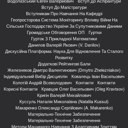
Водолазський Євген Валерійович
Вступ До Аспірантури
Вступ До Магістратури
Вступникам Про Навчання На Кафедрі
Геопросторова Система Моніторингу Впливу Війни На
Сільське Господарство України За Супутниковими Даними
Громадське Обговорення ОП
Гуртки
Гурток З Прикладної Математики
Данилов Валерій Якович (V. Danilov)
Дискусійна Платформа: Наука Для Відновлення Та Сталого
Розвитку
Додаткові Рейтингові Бали
Железняков Дмитро Валентинович (Dmytro Zhelezniakov)
Індивідуальний Вибір Дисциплін
Ковалець Іван Васильович
Колотій Андрій Всеволодович
Контакти
Контакти
Корисні Контакти
Кравцов Олег Васильович (Oleg Kravtsov)
Кригін Валерій Михайлович
Куссуль Наталія Миколаївна (Nataliia Kussul)
Макаренко Олександр Сергійович (A. Makarenko)
Матеріально-Технічне Забезпечення
Матеріально-Технічне Забезпечення
Методи Машинного Навчання З Адаптивним Злиттям