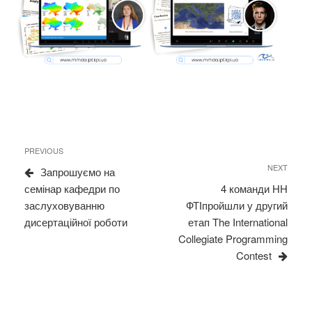
Навігація
Previous
PREVIOUS
записів
Post
Next
NEXT
Запрошуємо на
Post
семінар кафедри по
4 команди НН
заслуховуванню
ФТІпройшли у другий
дисертаційної роботи
етап The International
Collegiate Programming
Contest