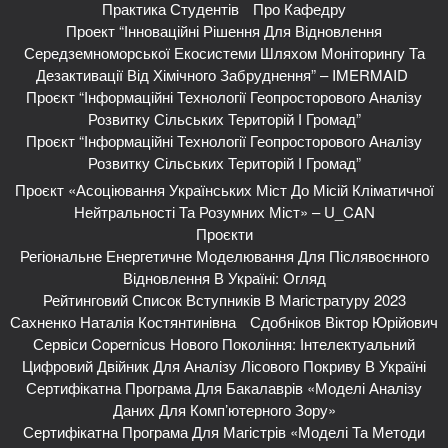
Практика Студентів
Про Кафедру
Проект “Інноваційні Рішення Для Відновлення
Середземноморської Екосистеми Шляхом Моніторингу Та
Дезактивації Від Хімічного Забруднення” – IMERMAID
Проєкт “Інформаційні Технології Геопросторового Аналізу
Розвитку Сільських Територій І Громад”
Проєкт “Інформаційні Технології Геопросторового Аналізу
Розвитку Сільських Територій І Громад”
Проєкт «Асоціювання Українських Міст До Місій Кліматичної
Нейтральності Та Розумних Міст» – U_CAN
Проєкти
Регіональне Енергетичне Моделювання Для Післявоєнного
Відновлення В Україні: Огляд
Рейтинговий Список Вступників В Магістратуру 2023
Сахненко Наталія Костянтинівна
Сдобніков Віктор Юрійович
Сервіси Copernicus Нового Покоління: Інтелектуальний
Цифровий Двійник Для Аналізу Лісового Покриву В Україні
Сертифікатна Програма Для Бакалаврів «Моделі Аналізу
Даних Для Комп’ютерного Зору»
Сертифікатна Програма Для Магістрів «Моделі Та Методи