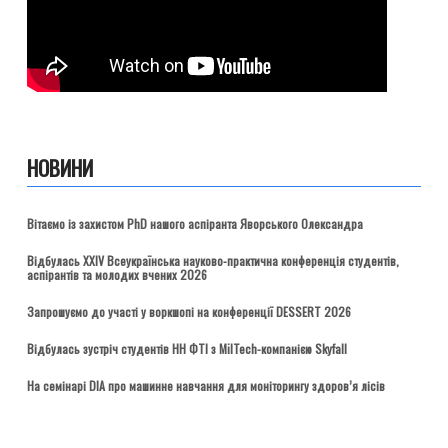
НОВИНИ
Вітаємо із захистом PhD нашого аспіранта Яворського Олександра
Відбулась ХХІV Всеукраїнська науково-практична конференція студентів,
аспірантів та молодих вчених 2026
Запрошуємо до участі у воркшопі на конференції DESSERT 2026
Відбулась зустріч студентів НН ФТІ з MilTech-компанією Skyfall
На семінарі DIA про машинне навчання для моніторингу здоров’я лісів