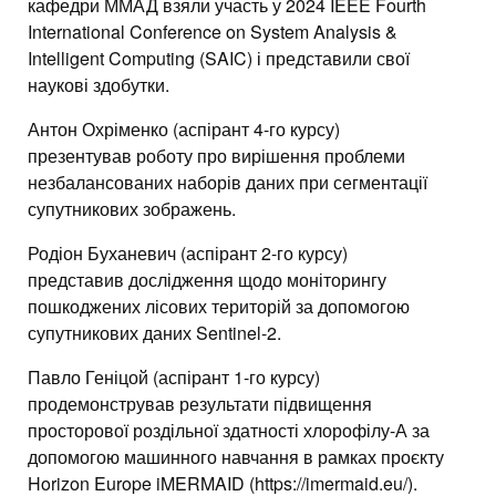
кафедри ММАД взяли участь у 2024 IEEE Fourth
International Conference on System Analysis &
Intelligent Computing (SAIC) і представили свої
наукові здобутки.
Антон Охріменко (аспірант 4-го курсу)
презентував роботу про вирішення проблеми
незбалансованих наборів даних при сегментації
супутникових зображень.
Родіон Буханевич (аспірант 2-го курсу)
представив дослідження щодо моніторингу
пошкоджених лісових територій за допомогою
супутникових даних Sentinel-2.
Павло Геніцой (аспірант 1-го курсу)
продемонстрував результати підвищення
просторової роздільної здатності хлорофілу-А за
допомогою машинного навчання в рамках проєкту
Horizon Europe iMERMAID (https://imermaid.eu/).