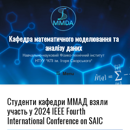
Skip
to
content
Кафедра математичного моделювання та
аналізу даних
Навчально-науковий Фізико‑технічний інститут
НТУУ "КПІ ім. Ігоря Сікорського"
Menu
Студенти кафедри ММАД взяли
участь у 2024 IEEE Fourth
International Conference on SAIC