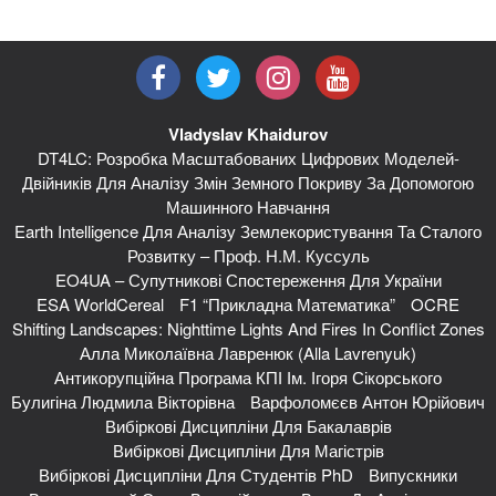
Vladyslav Khaidurov
DT4LC: Розробка Масштабованих Цифрових Моделей-
Двійників Для Аналізу Змін Земного Покриву За Допомогою
Машинного Навчання
Earth Intelligence Для Аналізу Землекористування Та Сталого
Розвитку – Проф. Н.М. Куссуль
EO4UA – Супутникові Спостереження Для України
ESA WorldCereal
F1 “Прикладна Математика”
OCRE
Shifting Landscapes: Nighttime Lights And Fires In Conflict Zones
Алла Миколаївна Лавренюк (Alla Lavrenyuk)
Антикорупційна Програма КПІ Ім. Ігоря Сікорського
Булигіна Людмила Вікторівна
Варфоломєєв Антон Юрійович
Вибіркові Дисципліни Для Бакалаврів
Вибіркові Дисципліни Для Магістрів
Вибіркові Дисципліни Для Студентів PhD
Випускники