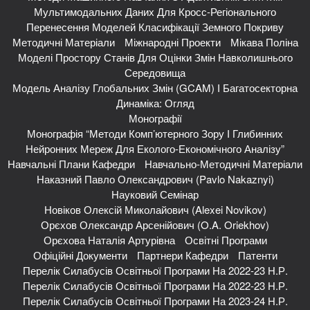
Мультимодальних Даних Для Кросс-Регіонального
Перенесення Моделей Класифікації Земного Покриву
Методичні Матеріали
Міжнародні Проекти
Мікава Поліна
Моделі Простору Станів Для Оцінки Змін Навколишнього
Середовища
Модель Аналізу Глобальних Змін (GCAM) І Багатосекторна
Динаміка: Огляд
Монографії
Монографія “Методи Комп’ютерного Зору І Глибинних
Нейронних Мереж Для Еколого-Економічного Аналізу”
Навчальні Плани Кафедри
Навчально-Методичні Матеріали
Наказний Павло Олександрович (Pavlo Nakaznyi)
Науковий Семінар
Новіков Олексій Миколайович (Alexei Novikov)
Орєхов Олександр Арсенійович (O.A. Oriekhov)
Орєхова Наталія Артурівна
Освітні Програми
Офіційні Документи
Партнери Кафедри
Патенти
Перелік Силабусів Освітньої Програми На 2022-23 Н.р.
Перелік Силабусів Освітньої Програми На 2022-23 Н.р.
Перелік Силабусів Освітньої Програми На 2023-24 Н.р.