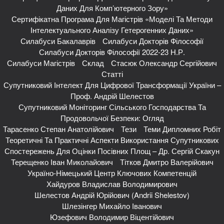
Даних Для Комп’ютерного Зору»
Сертифікатна Програма Для Магістрів «Моделі Та Методи
Інтелектуального Аналізу Гетерогенних Даних»
Силабуси Бакалаврів
Силабуси Докторів Філософії
Силабуси Докторів Філософії 2022-23 Н.р.
Силабуси Магістрів
Склад
Стасюк Олександр Сергійович
Статті
Супутниковий Інтелект Для Цифрової Трансформації України –
Проф. Андрій Шелестов
Супутниковий Моніторинг Сільського Господарства Та
Продовольчої Безпеки: Огляд
Тарасенко Степан Анатолійович
Тези
Теми Дипломних Робіт
Теоретичні Та Практичні Аспекти Використання Супутникових
Спостережень Для Оцінки Посівних Площ – Др. Сергій Скакун
Терещенко Іван Миколайович
Тітков Дмитро Валерійович
Україно-Німецький Центр Ключових Компетенцій
Хайдуров Владислав Володимирович
Шелестов Андрій Юрійович (Andrii Shelestov)
Шлезінгер Михайло Іванович
Юзефович Володимир Віцентійович