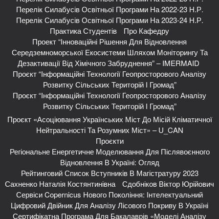
Перелік Силабусів Освітньої Програми На 2022-23 Н.р.
Перелік Силабусів Освітньої Програми На 2023-24 Н.р.
Практика Студентів
Про Кафедру
Проект “Інноваційні Рішення Для Відновлення
Середземноморської Екосистеми Шляхом Моніторингу Та
Дезактивації Від Хімічного Забруднення” – IMERMAID
Проєкт “Інформаційні Технології Геопросторового Аналізу
Розвитку Сільських Територій І Громад”
Проєкт “Інформаційні Технології Геопросторового Аналізу
Розвитку Сільських Територій І Громад”
Проєкт «Асоціювання Українських Міст До Місій Кліматичної
Нейтральності Та Розумних Міст» – U_CAN
Проєкти
Регіональне Енергетичне Моделювання Для Післявоєнного
Відновлення В Україні: Огляд
Рейтинговий Список Вступників В Магістратуру 2023
Сахненко Наталія Костянтинівна
Сдобніков Віктор Юрійович
Сервіси Copernicus Нового Покоління: Інтелектуальний
Цифровий Двійник Для Аналізу Лісового Покриву В Україні
Сертифікатна Програма Для Бакалаврів «Моделі Аналізу