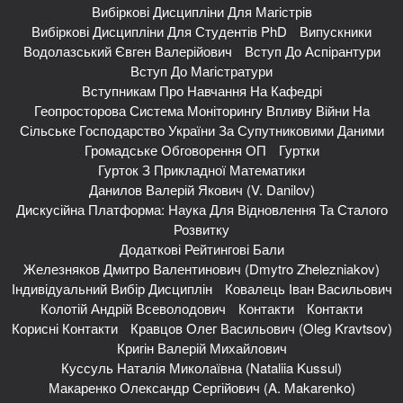
Вибіркові Дисципліни Для Магістрів
Вибіркові Дисципліни Для Студентів PhD
Випускники
Водолазський Євген Валерійович
Вступ До Аспірантури
Вступ До Магістратури
Вступникам Про Навчання На Кафедрі
Геопросторова Система Моніторингу Впливу Війни На
Сільське Господарство України За Супутниковими Даними
Громадське Обговорення ОП
Гуртки
Гурток З Прикладної Математики
Данилов Валерій Якович (V. Danilov)
Дискусійна Платформа: Наука Для Відновлення Та Сталого
Розвитку
Додаткові Рейтингові Бали
Железняков Дмитро Валентинович (Dmytro Zhelezniakov)
Індивідуальний Вибір Дисциплін
Ковалець Іван Васильович
Колотій Андрій Всеволодович
Контакти
Контакти
Корисні Контакти
Кравцов Олег Васильович (Oleg Kravtsov)
Кригін Валерій Михайлович
Куссуль Наталія Миколаївна (Nataliia Kussul)
Макаренко Олександр Сергійович (A. Makarenko)