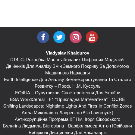
Vladyslav Khaidurov
DT4LC: Розробка Масштабованих Цифрових Моделей-
Двійників Для Аналізу Змін Земного Покриву За Допомогою
Машинного Навчання
Earth Intelligence Для Аналізу Землекористування Та Сталого
Розвитку – Проф. Н.М. Куссуль
EO4UA – Супутникові Спостереження Для України
ESA WorldCereal
F1 “Прикладна Математика”
OCRE
Shifting Landscapes: Nighttime Lights And Fires In Conflict Zones
Алла Миколаївна Лавренюк (Alla Lavrenyuk)
Антикорупційна Програма КПІ Ім. Ігоря Сікорського
Булигіна Людмила Вікторівна
Варфоломєєв Антон Юрійович
Вибіркові Дисципліни Для Бакалаврів