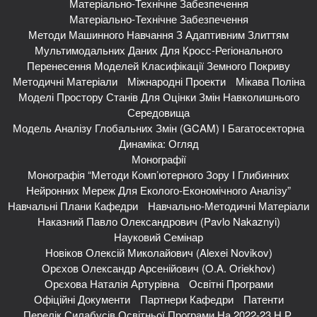
Матеріально-Технічне Забезпечення
Матеріально-Технічне Забезпечення
Методи Машинного Навчання З Адаптивним Злиттям
Мультимодальних Даних Для Кросс-Регіонального
Перенесення Моделей Класифікації Земного Покриву
Методичні Матеріали
Міжнародні Проекти
Мікава Поліна
Моделі Простору Станів Для Оцінки Змін Навколишнього
Середовища
Модель Аналізу Глобальних Змін (GCAM) І Багатосекторна
Динаміка: Огляд
Монографії
Монографія “Методи Комп’ютерного Зору І Глибинних
Нейронних Мереж Для Еколого-Економічного Аналізу”
Навчальні Плани Кафедри
Навчально-Методичні Матеріали
Наказний Павло Олександрович (Pavlo Nakaznyi)
Науковий Семінар
Новіков Олексій Миколайович (Alexei Novikov)
Орєхов Олександр Арсенійович (O.A. Oriekhov)
Орєхова Наталія Артурівна
Освітні Програми
Офіційні Документи
Партнери Кафедри
Патенти
Перелік Силабусів Освітньої Програми На 2022-23 Н.р.