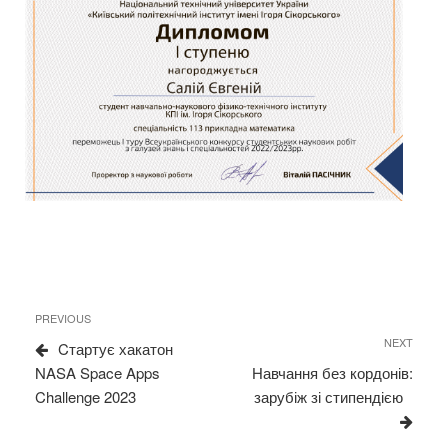
Навігація
Previous
PREVIOUS
записів
Post
Next
NEXT
Cтартує хакатон
Post
NASA Space Apps
Навчання без кордонів:
Challenge 2023
зарубіж зі стипендією