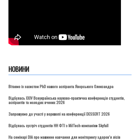
НОВИНИ
Вітаємо із захистом PhD нашого аспіранта Яворського Олександра
Відбулась ХХІV Всеукраїнська науково-практична конференція студентів,
аспірантів та молодих вчених 2026
Запрошуємо до участі у воркшопі на конференції DESSERT 2026
Відбулась зустріч студентів НН ФТІ з MilTech-компанією Skyfall
На семінарі DIA про машинне навчання для моніторингу здоров’я лісів