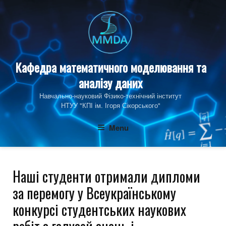
Skip
to
content
Кафедра математичного моделювання та
аналізу даних
Навчально-науковий Фізико‑технічний інститут
НТУУ "КПІ ім. Ігоря Сікорського"
Menu
Наші студенти отримали дипломи
за перемогу у Всеукраїнському
конкурсі студентських наукових