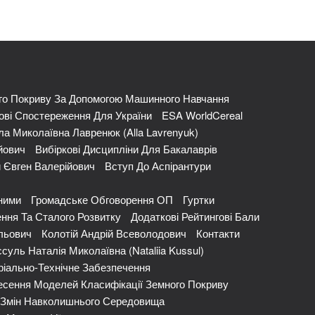
го Покриву За Допомогою Машинного Навчання
ві Спостереження Для України
ESA WorldCereal
ла Миколаївна Лавренюк (Alla Lavrenyuk)
йович
Вибіркові Дисципліни Для Бакалаврів
 Євген Валерійович
Вступ До Аспірантури
ними
Громадське Обговорення ОП
Гуртки
ння Та Сталого Розвитку
Додаткові Рейтингові Бали
льович
Колотій Андрій Всеволодович
Контакти
суль Наталія Миколаївна (Nataliia Kussul)
іально-Технічне Забезпечення
сення Моделей Класифікації Земного Покриву
и Змін Навколишнього Середовища