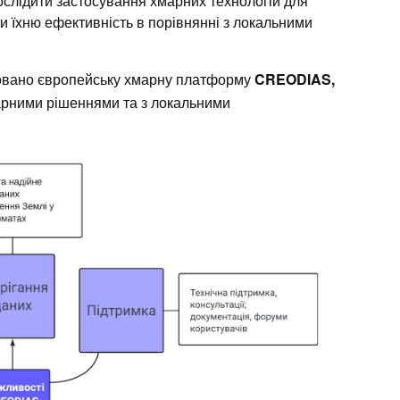
ослідити застосування хмарних технологій для
ти їхню ефективність в порівнянні з локальними
овано європейську хмарну платформу
CREODIAS,
марними рішеннями та з локальними