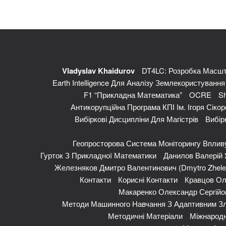
Vladyslav Khaidurov
DT4LC: Розробка Масшт
Earth Intelligence Для Аналізу Землекористуванн
F1 “Прикладна Математика”
OCRE
Sh
Антикорупційна Програма КПІ Ім. Ігоря Сікор
Вибіркові Дисципліни Для Магістрів
Вибір
Геопросторова Система Моніторингу Впливу
Гурток З Прикладної Математики
Данилов Валерій Я
Железняков Дмитро Валентинович (Dmytro Zhele
Контакти
Корисні Контакти
Кравцов Ол
Макаренко Олександр Сергійов
Методи Машинного Навчання З Адаптивним Зл
Методичні Матеріали
Міжнародн