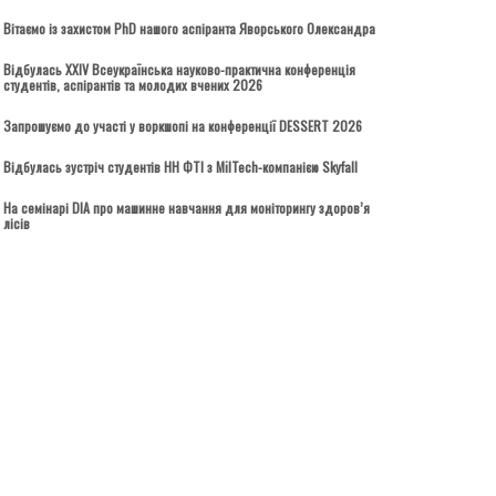
Вітаємо із захистом PhD нашого аспіранта Яворського Олександра
Відбулась ХХІV Всеукраїнська науково-практична конференція
студентів, аспірантів та молодих вчених 2026
Запрошуємо до участі у воркшопі на конференції DESSERT 2026
Відбулась зустріч студентів НН ФТІ з MilTech-компанією Skyfall
На семінарі DIA про машинне навчання для моніторингу здоров’я
лісів