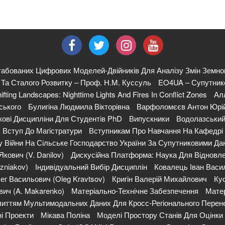
абованих Цифрових Моделей-Двійників Для Аналізу Змін Земно
я Та Сталого Розвитку – Проф. Н.М. Куссуль
EO4UA – Супутнико
ifting Landscapes: Nighttime Lights And Fires In Conflict Zones
Ал
ського
Булигіна Людмила Вікторівна
Варфоломєєв Антон Юрі
кові Дисципліни Для Студентів PhD
Випускники
Водолазський
Вступ До Магістратури
Вступникам Про Навчання На Кафедрі
 Війни На Сільське Господарство України За Супутниковими Да
кович (V. Danilov)
Дискусійна Платформа: Наука Для Відновле
zniakov)
Індивідуальний Вибір Дисциплін
Ковалець Іван Васи
ег Васильович (Oleg Kravtsov)
Кригін Валерій Михайлович
Кус
ич (A. Makarenko)
Матеріально-Технічне Забезпечення
Матер
иттям Мультимодальних Даних Для Кросс-Регіонального Перене
і Проекти
Мікава Поліна
Моделі Простору Станів Для Оцінк