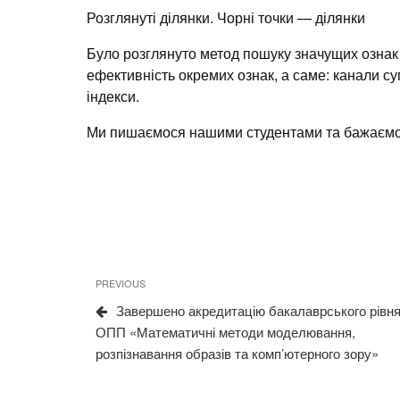
Розглянуті ділянки. Чорні точки — ділянки
Було розглянуто метод пошуку значущих ознак 
ефективність окремих ознак, а саме: канали су
індекси.
Ми пишаємося нашими студентами та бажаємо їм
Навігація
Previous
PREVIOUS
записів
Post
Завершено акредитацію бакалаврського рівн
ОПП «Математичні методи моделювання,
розпізнавання образів та комп’ютерного зору»