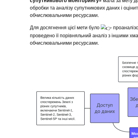
супутникового моніторингу»
мала за мету д
обробки та аналізу супутникових даних і оціни
обчислювальними ресурсами.
Для досягнення цієї мети було
проаналіз
проведено її порівняльний аналіз з іншими х
обчислювальними ресурсами.