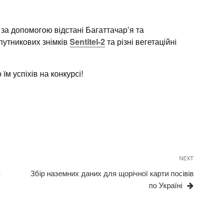
за допомогою відстані Багаттачар’я та
путникових знімків
Sentitel-2
та різні вегетаційні
 успіхів на конкурсі!
Next
NEXT
Post
я
Збір наземних даних для щорічної карти посівів
по Україні