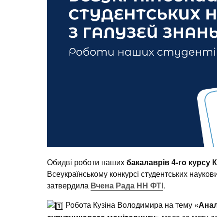
Обидві роботи наших
бакалаврів 4-го курсу 
Всеукраїнському конкурсі студентських наукови
затвердила
Вчена Рада НН ФТІ
.
Робота Кузіна Володимира на тему
«Анал