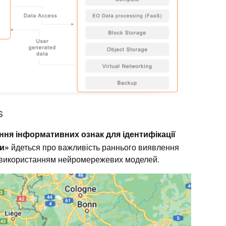
S
ння інформативних ознак для ідентифікації
ми»
йдеться про важливість раннього виявлення
з використанням нейромережевих моделей.