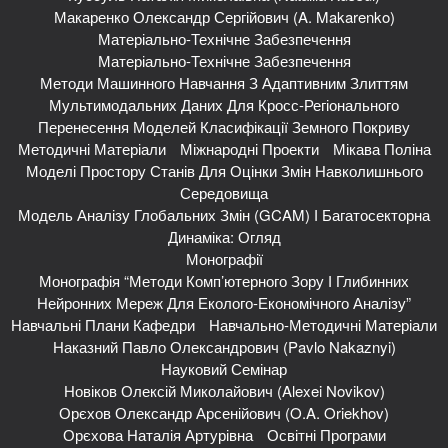
Макаренко Олександр Сергійович (A. Makarenko)
Матеріально-Технічне Забезпечення
Матеріально-Технічне Забезпечення
Методи Машинного Навчання З Адаптивним Злиттям
Мультимодальних Даних Для Кросс-Регіонального
Перенесення Моделей Класифікації Земного Покриву
Методичні Матеріали
Міжнародні Проекти
Мікава Поліна
Моделі Простору Станів Для Оцінки Змін Навколишнього
Середовища
Модель Аналізу Глобальних Змін (GCAM) І Багатосекторна
Динаміка: Огляд
Монографії
Монографія “Методи Комп’ютерного Зору І Глибинних
Нейронних Мереж Для Еколого-Економічного Аналізу”
Навчальні Плани Кафедри
Навчально-Методичні Матеріали
Наказний Павло Олександрович (Pavlo Nakaznyi)
Науковий Семінар
Новіков Олексій Миколайович (Alexei Novikov)
Орєхов Олександр Арсенійович (O.A. Oriekhov)
Орєхова Наталія Артурівна
Освітні Програми