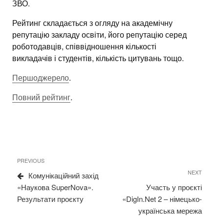
ЗВО.
Рейтинг складається з огляду на академічну
репутацію закладу освіти, його репутацію серед
роботодавців, співвідношення кількості
викладачів і студентів, кількість цитувань тощо.
Першоджерело
.
Повний рейтинг
.
Навігація
Previous
PREVIOUS
записів
Post
Next
NEXT
Комунікаційний захід
Post
«Наукова SuperNova».
Участь у проєкті
Результати проєкту
«DigIn.Net 2 – німецько-
українська мережа