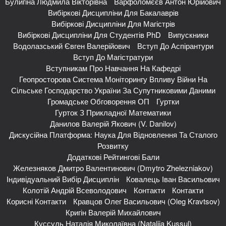
Булигіна Людмила Вікторівна
Варфоломєєв Антон Юрійович
Вибіркові Дисципліни Для Бакалаврів
Вибіркові Дисципліни Для Магістрів
Вибіркові Дисципліни Для Студентів PhD
Випускники
Водолазський Євген Валерійович
Вступ До Аспірантури
Вступ До Магістратури
Вступникам Про Навчання На Кафедрі
Геопросторова Система Моніторингу Впливу Війни На
Сільське Господарство України За Супутниковими Даними
Громадське Обговорення ОП
Гуртки
Гурток З Прикладної Математики
Данилов Валерій Якович (V. Danilov)
Дискусійна Платформа: Наука Для Відновлення Та Сталого
Розвитку
Додаткові Рейтингові Бали
Железняков Дмитро Валентинович (Dmytro Zhelezniakov)
Індивідуальний Вибір Дисциплін
Ковалець Іван Васильович
Колотій Андрій Всеволодович
Контакти
Контакти
Корисні Контакти
Кравцов Олег Васильович (Oleg Kravtsov)
Кригін Валерій Михайлович
Куссуль Наталія Миколаївна (Nataliia Kussul)