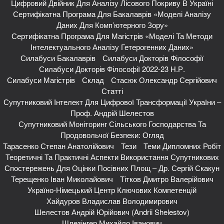
Цифровий Двійник Для Аналізу Лісового Покриву В Україні
Сертифікатна Програма Для Бакалаврів «Моделі Аналізу
Даних Для Комп’ютерного Зору»
Сертифікатна Програма Для Магістрів «Моделі Та Методи
Інтелектуального Аналізу Гетерогенних Даних»
Силабуси Бакалаврів
Силабуси Докторів Філософії
Силабуси Докторів Філософії 2022-23 Н.р.
Силабуси Магістрів
Склад
Стасюк Олександр Сергійович
Статті
Супутниковий Інтелект Для Цифрової Трансформації України –
Проф. Андрій Шелестов
Супутниковий Моніторинг Сільського Господарства Та
Продовольчої Безпеки: Огляд
Тарасенко Степан Анатолійович
Тези
Теми Дипломних Робіт
Теоретичні Та Практичні Аспекти Використання Супутникових
Спостережень Для Оцінки Посівних Площ – Др. Сергій Скакун
Терещенко Іван Миколайович
Тітков Дмитро Валерійович
Україно-Німецький Центр Ключових Компетенцій
Хайдуров Владислав Володимирович
Шелестов Андрій Юрійович (Andrii Shelestov)
Шлезінгер Михайло Іванович