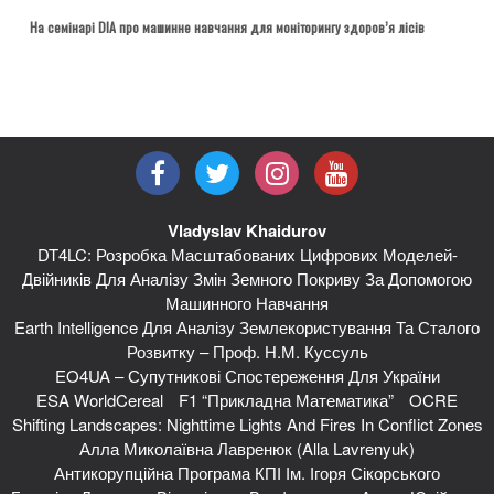
На семінарі DIA про машинне навчання для моніторингу здоров’я лісів
Vladyslav Khaidurov
DT4LC: Розробка Масштабованих Цифрових Моделей-
Двійників Для Аналізу Змін Земного Покриву За Допомогою
Машинного Навчання
Earth Intelligence Для Аналізу Землекористування Та Сталого
Розвитку – Проф. Н.М. Куссуль
EO4UA – Супутникові Спостереження Для України
ESA WorldCereal
F1 “Прикладна Математика”
OCRE
Shifting Landscapes: Nighttime Lights And Fires In Conflict Zones
Алла Миколаївна Лавренюк (Alla Lavrenyuk)
Антикорупційна Програма КПІ Ім. Ігоря Сікорського