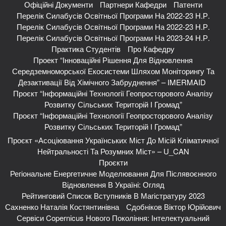
Офіційні Документи
Партнери Кафедри
Патенти
Перелік Силабусів Освітньої Програми На 2022-23 Н.р.
Перелік Силабусів Освітньої Програми На 2022-23 Н.р.
Перелік Силабусів Освітньої Програми На 2023-24 Н.р.
Практика Студентів
Про Кафедру
Проект “Інноваційні Рішення Для Відновлення
Середземноморської Екосистеми Шляхом Моніторингу Та
Дезактивації Від Хімічного Забруднення” – IMERMAID
Проєкт “Інформаційні Технології Геопросторового Аналізу
Розвитку Сільських Територій І Громад”
Проєкт “Інформаційні Технології Геопросторового Аналізу
Розвитку Сільських Територій І Громад”
Проєкт «Асоціювання Українських Міст До Місій Кліматичної
Нейтральності Та Розумних Міст» – U_CAN
Проєкти
Регіональне Енергетичне Моделювання Для Післявоєнного
Відновлення В Україні: Огляд
Рейтинговий Список Вступників В Магістратуру 2023
Сахненко Наталія Костянтинівна
Сдобніков Віктор Юрійович
Сервіси Copernicus Нового Покоління: Інтелектуальний