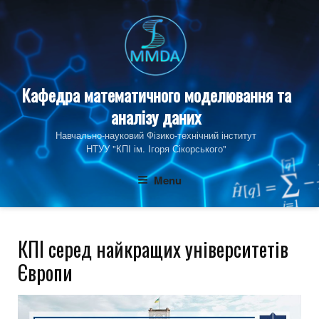
Skip
to
content
Кафедра математичного моделювання та
аналізу даних
Навчально-науковий Фізико‑технічний інститут
НТУУ "КПІ ім. Ігоря Сікорського"
Menu
КПІ серед найкращих університетів
Європи