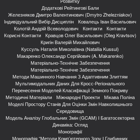
Розвитку
Додаткові Рейтингові Бали
Железняков Дмитро Валентинович (Dmytro Zhelezniakov)
Індивідуальний Вибір Дисциплін
Ковалець Іван Васильович
Колотій Андрій Всеволодович
Контакти
Контакти
Корисні Контакти
Кравцов Олег Васильович (Oleg Kravtsov)
Кригін Валерій Михайлович
Куссуль Наталія Миколаївна (Nataliia Kussul)
Макаренко Олександр Сергійович (A. Makarenko)
Матеріально-Технічне Забезпечення
Матеріально-Технічне Забезпечення
Методи Машинного Навчання З Адаптивним Злиттям
Мультимодальних Даних Для Кросс-Регіонального
Перенесення Моделей Класифікації Земного Покриву
Методичні Матеріали
Міжнародні Проекти
Мікава Поліна
Моделі Простору Станів Для Оцінки Змін Навколишнього
Середовища
Модель Аналізу Глобальних Змін (GCAM) І Багатосекторна
Динаміка: Огляд
Монографії
Монографія “Методи Комп’ютерного Зору І Глибинних