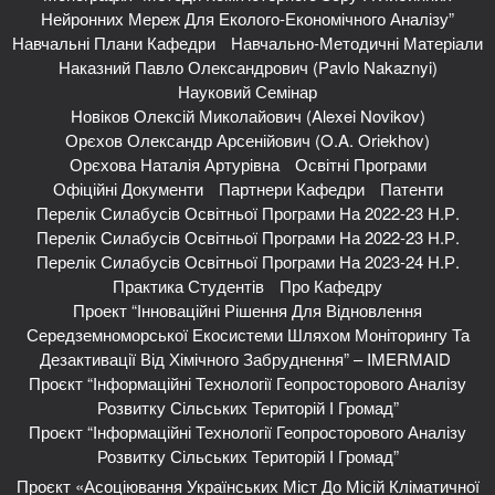
Нейронних Мереж Для Еколого-Економічного Аналізу”
Навчальні Плани Кафедри
Навчально-Методичні Матеріали
Наказний Павло Олександрович (Pavlo Nakaznyi)
Науковий Семінар
Новіков Олексій Миколайович (Alexei Novikov)
Орєхов Олександр Арсенійович (O.A. Oriekhov)
Орєхова Наталія Артурівна
Освітні Програми
Офіційні Документи
Партнери Кафедри
Патенти
Перелік Силабусів Освітньої Програми На 2022-23 Н.р.
Перелік Силабусів Освітньої Програми На 2022-23 Н.р.
Перелік Силабусів Освітньої Програми На 2023-24 Н.р.
Практика Студентів
Про Кафедру
Проект “Інноваційні Рішення Для Відновлення
Середземноморської Екосистеми Шляхом Моніторингу Та
Дезактивації Від Хімічного Забруднення” – IMERMAID
Проєкт “Інформаційні Технології Геопросторового Аналізу
Розвитку Сільських Територій І Громад”
Проєкт “Інформаційні Технології Геопросторового Аналізу
Розвитку Сільських Територій І Громад”
Проєкт «Асоціювання Українських Міст До Місій Кліматичної