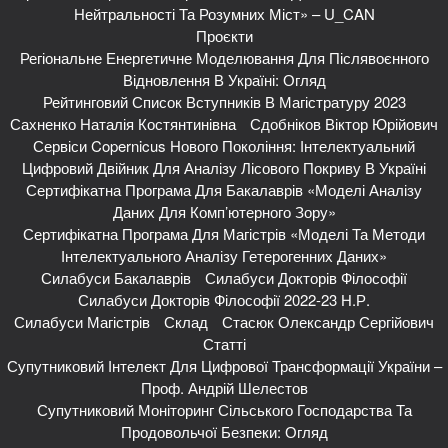
Нейтральності Та Розумних Міст» – U_CAN
Проєкти
Регіональне Енергетичне Моделювання Для Післявоєнного
Відновлення В Україні: Огляд
Рейтинговий Список Вступників В Магістратуру 2023
Сахненко Наталія Костянтинівна
Сдобніков Віктор Юрійович
Сервіси Copernicus Нового Покоління: Інтелектуальний
Цифровий Двійник Для Аналізу Лісового Покриву В Україні
Сертифікатна Програма Для Бакалаврів «Моделі Аналізу
Даних Для Комп’ютерного Зору»
Сертифікатна Програма Для Магістрів «Моделі Та Методи
Інтелектуального Аналізу Гетерогенних Даних»
Силабуси Бакалаврів
Силабуси Докторів Філософії
Силабуси Докторів Філософії 2022-23 Н.р.
Силабуси Магістрів
Склад
Стасюк Олександр Сергійович
Статті
Супутниковий Інтелект Для Цифрової Трансформації України –
Проф. Андрій Шелестов
Супутниковий Моніторинг Сільського Господарства Та
Продовольчої Безпеки: Огляд