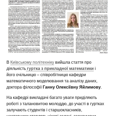
В
Київському політехніку
вийшла стаття про
діяльність
гуртка з прикладної математики
і
його очільницю – співробітницю кафедри
математичного моделювання та аналізу даних,
доктора філософії
Ганну Олексіївну Яйлимову
.
На кафедрі викладачі багато уваги приділяють
роботі з талановитою молоддю, до участі в гуртках
залучають студентів і старшокласників,
наставники ставлять цікаві задачі, заохочуючи