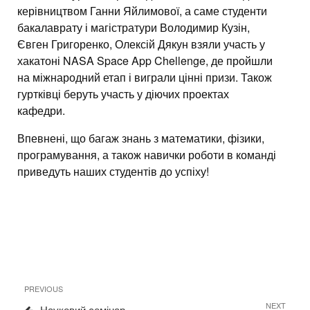
керівництвом Ганни Яйлимової, а саме студенти
бакалаврату і магістратури Володимир Кузін,
Євген Григоренко, Олексій Дякун взяли участь у
хакатоні NASA Space App Chellenge, де пройшли
на міжнародний етап і виграли цінні призи. Також
гуртківці беруть участь у діючих проектах
кафедри.
Впевнені, що багаж знань з математики, фізики,
програмування, а також навички роботи в команді
приведуть наших студентів до успіху!
Навігація
Previous
PREVIOUS
записів
Post
Next
NEXT
Науковий семінар