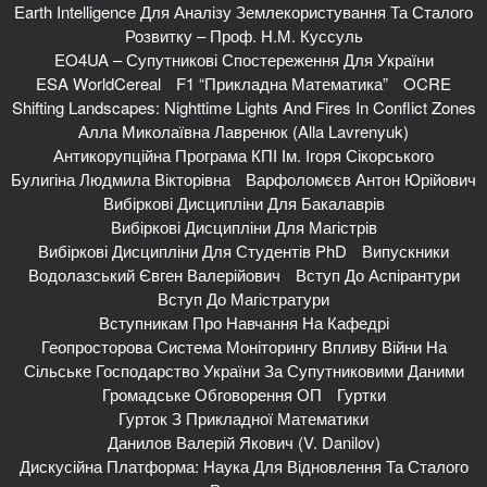
Earth Intelligence Для Аналізу Землекористування Та Сталого
Розвитку – Проф. Н.М. Куссуль
EO4UA – Супутникові Спостереження Для України
ESA WorldCereal
F1 “Прикладна Математика”
OCRE
Shifting Landscapes: Nighttime Lights And Fires In Conflict Zones
Алла Миколаївна Лавренюк (Alla Lavrenyuk)
Антикорупційна Програма КПІ Ім. Ігоря Сікорського
Булигіна Людмила Вікторівна
Варфоломєєв Антон Юрійович
Вибіркові Дисципліни Для Бакалаврів
Вибіркові Дисципліни Для Магістрів
Вибіркові Дисципліни Для Студентів PhD
Випускники
Водолазський Євген Валерійович
Вступ До Аспірантури
Вступ До Магістратури
Вступникам Про Навчання На Кафедрі
Геопросторова Система Моніторингу Впливу Війни На
Сільське Господарство України За Супутниковими Даними
Громадське Обговорення ОП
Гуртки
Гурток З Прикладної Математики
Данилов Валерій Якович (V. Danilov)
Дискусійна Платформа: Наука Для Відновлення Та Сталого