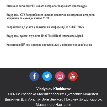
Вітаємо із захистом PhD нашого аспіранта Яворського Олександра
Відбулась ХХІV Всеукраїнська науково-практична конференція студентів,
аспірантів та молодих вчених 2026
Запрошуємо до участі у воркшопі на конференції DESSERT 2026
Відбулась зустріч студентів НН ФТІ з MilTech-компанією Skyfall
На семінарі DIA про машинне навчання для моніторингу здоров’я лісів
Vladyslav Khaidurov
DT4LC: Розробка Масштабованих Цифрових Моделей-
Двійників Для Аналізу Змін Земного Покриву За Допомогою
Машинного Навчання