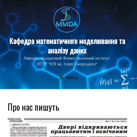
Skip
to
content
Кафедра математичного моделювання та
аналізу даних
Навчально-науковий Фізико‑технічний інститут
НТУУ "КПІ ім. Ігоря Сікорського"
Menu
Про нас пишуть